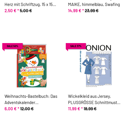
Herz mit Schriftzug, 15 x 15
MAIKE, himmelblau, Swafing
cm
2,50 €
*
5,00 €
14,99 €
*
23,99 €
SALE 50%
SALE 37%
Weihnachts-Bastelbuch: Das
Wickelkleid aus Jersey,
Adventskalender
PLUSGRÖSSE Schnittmuster
Verbastelbuch für die
6,00 €
*
12,00 €
ONION 9021
11,99 €
*
18,99 €
Allerkleinsten, inkl. Schere,
TOPP