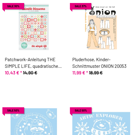
SALE 30%
SALE 37%
Patchwork-Anleitung THE
Pluderhose, Kinder-
SIMPLE LIFE, quadratischer
Schnittmuster ONION 20053
Quilt, Moda Fabrics
10,43 €
*
14,90 €
11,99 €
*
18,99 €
SALE 50%
SALE 50%