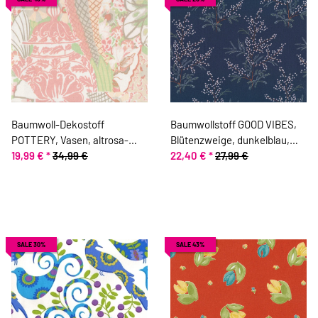
Baumwoll-Dekostoff
Baumwollstoff GOOD VIBES,
POTTERY, Vasen, altrosa-
Blütenzweige, dunkelblau,
lindgrün
19,99 €
*
34,99 €
ring a roses
22,40 €
*
27,99 €
SALE 30%
SALE 43%