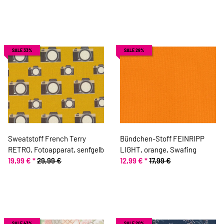
SALE 33%
SALE 28%
Sweatstoff French Terry
Bündchen-Stoff FEINRIPP
RETRO, Fotoapparat, senfgelb
LIGHT, orange, Swafing
19,99 €
*
29,99 €
12,99 €
*
17,99 €
SALE 43%
SALE 20%