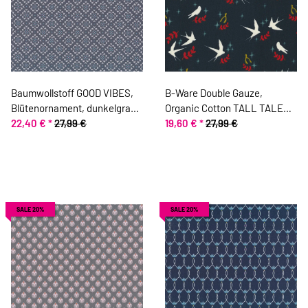
Baumwollstoff GOOD VIBES,
B-Ware Double Gauze,
Blütenornament, dunkelgrau,
Organic Cotton TALL TALES,
ring a roses
22,40 €
*
27,99 €
Schwalben, marineblau-
19,60 €
*
27,99 €
wollweiß
SALE 20%
SALE 20%