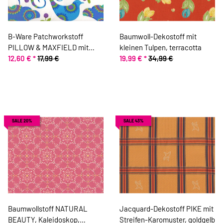
B-Ware Patchworkstoff
Baumwoll-Dekostoff mit
PILLOW & MAXFIELD mit
kleinen Tulpen, terracotta
geblümten Vögeln, mittelblau-
12,60 €
*
17,99 €
19,99 €
*
34,99 €
limette
SALE 20%
SALE 43%
Baumwollstoff NATURAL
Jacquard-Dekostoff PIKE mit
BEAUTY, Kaleidoskop,
Streifen-Karomuster, goldgelb