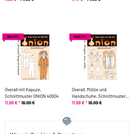
SALE 37%
SALE 37%
Overall mit Kapuze,
Overall, Mütze und
Schnittmuster ONION 40004
Handschuhe, Schnittmuster
11,99 €
*
18,99 €
ONION 10012
11,99 €
*
18,99 €