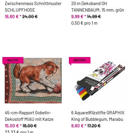
Zwischenmass Schnittmuster
20 m Dekoband OH
SCHLUPFHOSE
TANNENBAUM, 15 mm, grün
16,80 €
*
24,00 €
9,99 €
*
14,99 €
0,50 € pro 1 m
SALE 21%
SALE 50%
45-cm-Rapport Gobelin-
6 Aquarellfilzstifte GRAPHIX
Dekostoff MIAU mit Katze
King of Bubblegum, Marabu
15,00 €
*
19,00 €
8,60 €
*
17,20 €
33,33 € pro 1 m