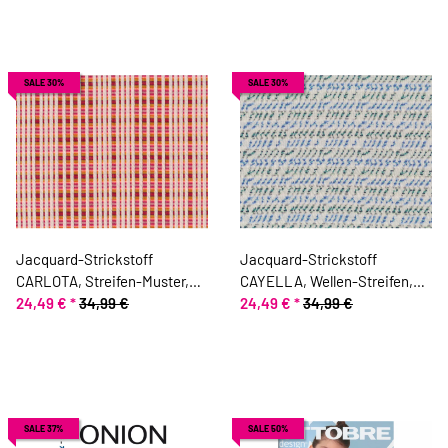
SALE 30%
SALE 30%
Jacquard-Strickstoff
Jacquard-Strickstoff
CARLOTA, Streifen-Muster,
CAYELLA, Wellen-Streifen,
aprikot, Toptex
24,49 €
*
34,99 €
taubenblau, Toptex
24,49 €
*
34,99 €
SALE 37%
SALE 50%