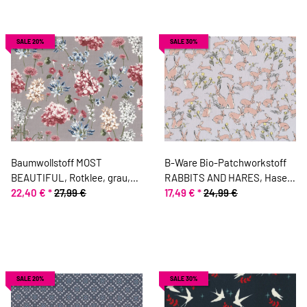
SALE 20%
SALE 30%
Baumwollstoff MOST
B-Ware Bio-Patchworkstoff
BEAUTIFUL, Rotklee, grau,
RABBITS AND HARES, Hasen,
ring a roses
22,40 €
*
27,99 €
hellgrau-hautfarben, Jane
17,49 €
*
24,99 €
Makower
SALE 20%
SALE 30%