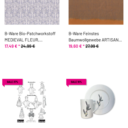
B-Ware Bio-Patchworkstoff
B-Ware Feinstes
MEDIEVAL FLEUR,
Baumwollgewebe ARTISAN
Wappenlilie, grau-wollweiß,
17,49 €
*
24,99 €
WOVEN, Verlaufsstreifen,
19,60 €
*
27,99 €
Jane Makower
goldbraun-schlammbraun
SALE 37%
SALE 10%