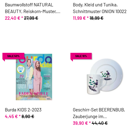
Baumwollstoff NATURAL
Body, Kleid und Tunika,
BEAUTY, Reiskorn-Muster,
Schnittmuster ONION 10022
lachsrosa, ring a roses
22,40 €
*
27,99 €
11,99 €
*
18,99 €
SALE 50%
SALE 10%
Burda KIDS 2-2023
Geschirr-Set BEERENBUB,
4,45 €
*
8,90 €
Zauberjunge im
Beerengarten, Acufactum
39,90 €
*
44,40 €