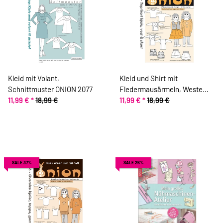
Kleid mit Volant,
Kleid und Shirt mit
Schnittmuster ONION 2077
Fledermausärmeln, Weste
11,99 €
*
18,99 €
und Stufenrock,
11,99 €
*
18,99 €
Schnittmuster ONION 20048
SALE 37%
SALE 26%