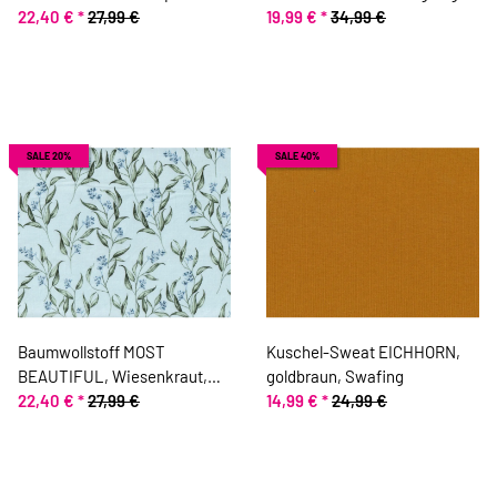
lachsrosa, ring a roses
22,40 €
*
27,99 €
19,99 €
*
34,99 €
SALE 20%
SALE 40%
Baumwollstoff MOST
Kuschel-Sweat EICHHORN,
BEAUTIFUL, Wiesenkraut,
goldbraun, Swafing
hellblau, ring a roses
22,40 €
*
27,99 €
14,99 €
*
24,99 €