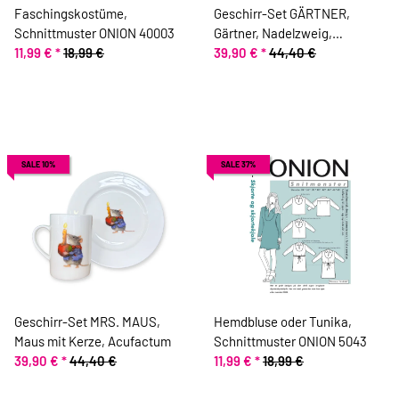
Faschingskostüme,
Geschirr-Set GÄRTNER,
Schnittmuster ONION 40003
Gärtner, Nadelzweig,
11,99 €
*
18,99 €
Acufactum
39,90 €
*
44,40 €
SALE 10%
SALE 37%
Geschirr-Set MRS. MAUS,
Hemdbluse oder Tunika,
Maus mit Kerze, Acufactum
Schnittmuster ONION 5043
39,90 €
*
44,40 €
11,99 €
*
18,99 €