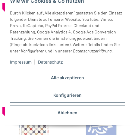
Wie wir Cookies & Co nutzen
SALE 30%
SALE 30%
Durch Klicken auf „Alle akzeptieren“ gestatten Sie den Einsatz
folgender Dienste auf unserer Website: YouTube, Vimeo,
Brevo, ReCaptcha, PayPal Express Checkout und
Ratenzahlung, Google Analytics 4, Google Ads Conversion
Tracking. Sie können die Einstellung jederzeit ändern
(Fingerabdruck-Icon links unten). Weitere Details finden Sie
unter
Konfigurieren
und in unserer
Datenschutzerklärung
.
Patchwork-Anleitung
Patchwork-Anleitung
Impressum
|
Datenschutz
FUNDAMENTALS, Quilt, Moda
PATCHWORK SWOON, Quilt,
Fabrics
8,39 €
*
11,99 €
Moda Fabrics
10,43 €
*
14,90 €
Alle akzeptieren
Konfigurieren
SALE 30%
SALE 50%
Ablehnen