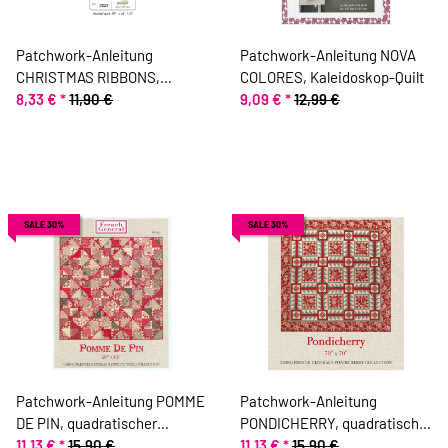
Patchwork-Anleitung
Patchwork-Anleitung NOVA
CHRISTMAS RIBBONS,
COLORES, Kaleidoskop-Quilt
Weihnachts-Quilt, Moda
8,33 €
*
11,90 €
9,09 €
*
12,99 €
Fabrics, Moda Fabrics
SALE 30%
SALE 30%
Patchwork-Anleitung POMME
Patchwork-Anleitung
DE PIN, quadratischer
PONDICHERRY, quadratischer
Weihnachts-Quilt, Moda
11,13 €
*
15,90 €
Quilt, Moda Fabrics
11,13 €
*
15,90 €