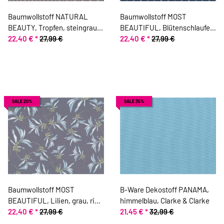
Baumwollstoff NATURAL
Baumwollstoff MOST
BEAUTY, Tropfen, steingrau,
BEAUTIFUL, Blütenschlaufen,
ring a roses
22,40 €
*
27,99 €
dunkelblau, ring a roses
22,40 €
*
27,99 €
SALE 20%
SALE 35%
Baumwollstoff MOST
B-Ware Dekostoff PANAMA,
BEAUTIFUL, Lilien, grau, ring
himmelblau, Clarke & Clarke
a roses
22,40 €
*
27,99 €
21,45 €
*
32,99 €