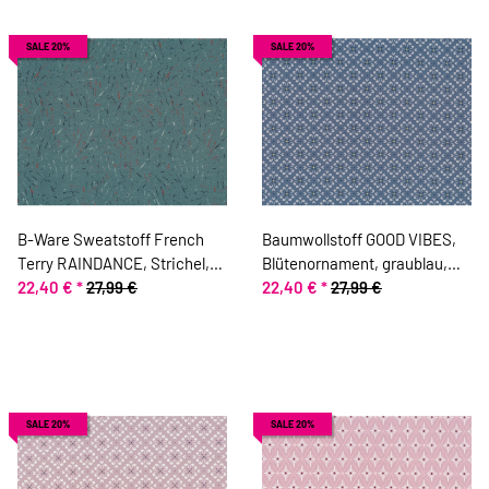
SALE 20%
SALE 20%
B-Ware Sweatstoff French
Baumwollstoff GOOD VIBES,
Terry RAINDANCE, Strichel,
Blütenornament, graublau,
graugrün, Lila Lotta
22,40 €
*
27,99 €
ring a roses
22,40 €
*
27,99 €
SALE 20%
SALE 20%