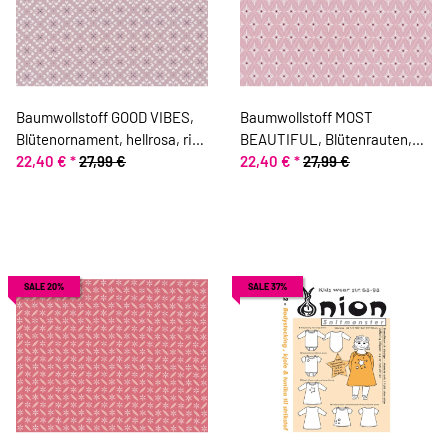
Baumwollstoff GOOD VIBES,
Baumwollstoff MOST
Blütenornament, hellrosa, ring
BEAUTIFUL, Blütenrauten,
a roses
22,40 €
*
27,99 €
rosa, ring a roses
22,40 €
*
27,99 €
SALE 20%
SALE 37%