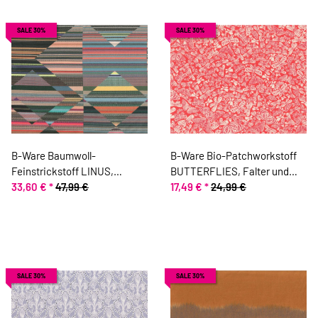
SALE 30%
SALE 30%
B-Ware Baumwoll-
B-Ware Bio-Patchworkstoff
Feinstrickstoff LINUS,
BUTTERFLIES, Falter und
Streifen-Rauten, Hilco
33,60 €
*
47,99 €
Schmetterlinge, hellrot-
17,49 €
*
24,99 €
wollweiß, Jane Makower
SALE 30%
SALE 30%