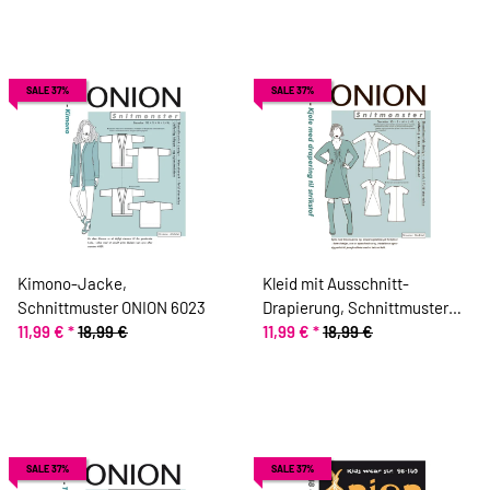
SALE 37%
SALE 37%
Kimono-Jacke,
Kleid mit Ausschnitt-
Schnittmuster ONION 6023
Drapierung, Schnittmuster
11,99 €
*
18,99 €
ONION 2038
11,99 €
*
18,99 €
SALE 37%
SALE 37%