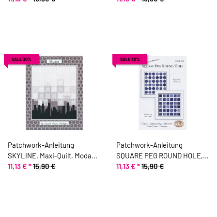
Fabrics
SALE 30%
SALE 30%
Patchwork-Anleitung
Patchwork-Anleitung
SKYLINE, Maxi-Quilt, Moda
SQUARE PEG ROUND HOLE,
Fabrics
11,13 €
*
15,90 €
Quilt, Moda Fabrics
11,13 €
*
15,90 €