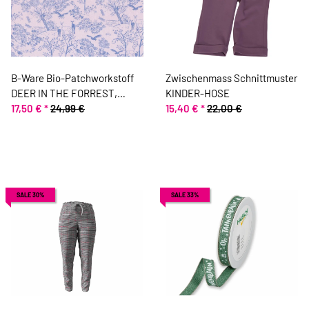
B-Ware Bio-Patchworkstoff
Zwischenmass Schnittmuster
DEER IN THE FORREST,
KINDER-HOSE
Landschaft mit Rehen,
17,50 €
*
24,99 €
15,40 €
*
22,00 €
hellrosa-taubenblau, Jane
Makower
SALE 30%
SALE 33%