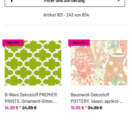
Filter und Sortierung
Artikel 163 - 243 von 804
SALE 40%
SALE 43%
B-Ware Dekostoff PREMIER
Baumwoll-Dekostoff
PRINTS, Ornament-Gitter,
POTTERY, Vasen, aprikot-
maigrün
14,99 €
*
24,99 €
lindgrün
19,99 €
*
34,99 €