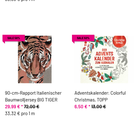
SALE 58%
SALE 50%
90-cm-Rapport Italienischer
Adventskalender: Colorful
Baumwolljersey BIG TIGER
Christmas, TOPP
29,99 €
*
72,00 €
6,50 €
*
13,00 €
33,32 € pro 1 m