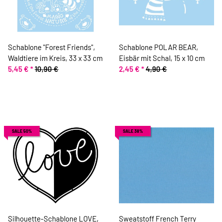
Schablone "Forest Friends",
Schablone POLAR BEAR,
Waldtiere im Kreis, 33 x 33 cm
Eisbär mit Schal, 15 x 10 cm
5,45 €
*
10,90 €
2,45 €
*
4,90 €
SALE 50%
SALE 38%
Silhouette-Schablone LOVE,
Sweatstoff French Terry