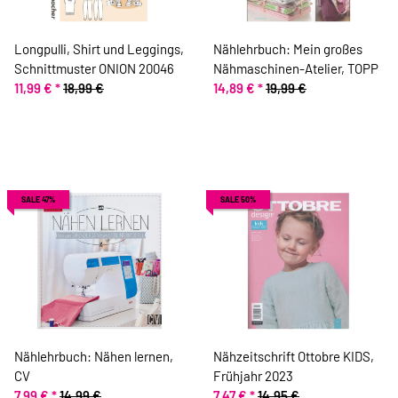
Longpulli, Shirt und Leggings,
Nählehrbuch: Mein großes
Schnittmuster ONION 20046
Nähmaschinen-Atelier, TOPP
11,99 €
*
18,99 €
14,89 €
*
19,99 €
SALE 47%
SALE 50%
Nählehrbuch: Nähen lernen,
Nähzeitschrift Ottobre KIDS,
CV
Frühjahr 2023
7,99 €
*
14,99 €
7,47 €
*
14,95 €