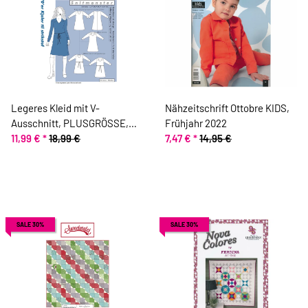
Legeres Kleid mit V-
Nähzeitschrift Ottobre KIDS,
Ausschnitt, PLUSGRÖSSE,
Frühjahr 2022
Schnittmuster ONION 9004
11,99 €
*
18,99 €
7,47 €
*
14,95 €
SALE 30%
SALE 30%