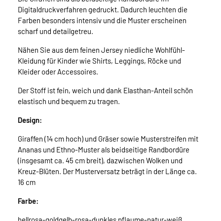
Digitaldruckverfahren gedruckt. Dadurch leuchten die
Farben besonders intensiv und die Muster erscheinen
scharf und detailgetreu.
Nähen Sie aus dem feinen Jersey niedliche Wohlfühl-
Kleidung für Kinder wie Shirts, Leggings, Röcke und
Kleider oder Accessoires.
Der Stoff ist fein, weich und dank Elasthan-Anteil schön
elastisch und bequem zu tragen.
Design:
Giraffen (14 cm hoch) und Gräser sowie Musterstreifen mit
Ananas und Ethno-Muster als beidseitige Randbordüre
(insgesamt ca. 45 cm breit), dazwischen Wolken und
Kreuz-Blüten. Der Musterversatz beträgt in der Länge ca.
16 cm
Farbe:
hellrosa-goldgelb-rosa-dunkles pflaume-natur-weiß