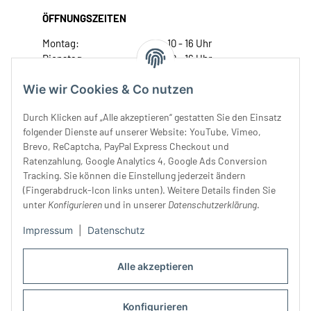
ÖFFNUNGSZEITEN
Montag:
10 - 16 Uhr
Dienstag:
10 - 16 Uhr
Mittwoch:
10 - 18 Uhr
Wie wir Cookies & Co nutzen
Donnerstag:
10 - 18 Uhr
Freitag:
10 - 18 Uhr
Durch Klicken auf „Alle akzeptieren“ gestatten Sie den Einsatz
Samstag:
10 - 14 Uhr
folgender Dienste auf unserer Website: YouTube, Vimeo,
Unser Service
Brevo, ReCaptcha, PayPal Express Checkout und
Ratenzahlung, Google Analytics 4, Google Ads Conversion
Tracking. Sie können die Einstellung jederzeit ändern
Rechtliches
(Fingerabdruck-Icon links unten). Weitere Details finden Sie
unter
Konfigurieren
und in unserer
Datenschutzerklärung
.
Impressum
|
Datenschutz
Alle akzeptieren
Konfigurieren