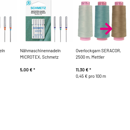
eln
Nähmaschinennadeln
Overlockgarn SERACOR,
MICROTEX, Schmetz
2500 m, Mettler
5,00 €
*
11,30 €
*
0,45 € pro 100 m