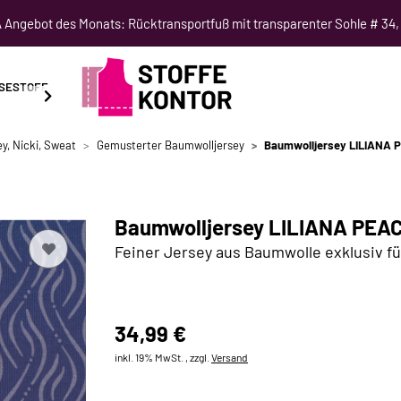
Angebot des Monats: Rücktransportfuß mit transparenter Sohle # 34,
SESTOFF
SCHNITTMUSTER
NÄHKURSE
SALE
y, Nicki, Sweat
Gemusterter Baumwolljersey
Baumwolljersey LILIANA PE
Baumwolljersey LILIANA PEACH
Feiner Jersey aus Baumwolle exklusiv fü
34,99 €
inkl. 19% MwSt. , zzgl.
Versand