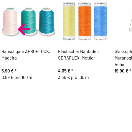
Bauschgarn AEROFLOCK,
Elastischer Nähfaden
Glaskopf
Madeira
SERAFLEX, Mettler
Muranog
Bohin
5,90 €
*
4,35 €
*
19,90 €
*
0,59 € pro 100 m
3,35 € pro 100 m