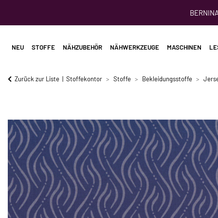
BERNINA 
NEU
STOFFE
NÄHZUBEHÖR
NÄHWERKZEUGE
MASCHINEN
LE
Zurück zur Liste
Stoffekontor
Stoffe
Bekleidungsstoffe
Jerse