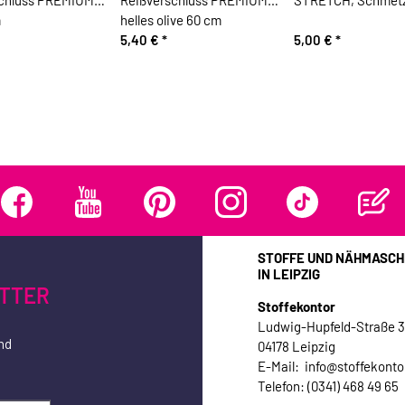
schluss PREMIUM
Reißverschluss PREMIUM
STRETCH, Schmetz
m
helles olive 60 cm
5,40 €
*
5,00 €
*
STOFFE UND NÄHMASCH
IN LEIPZIG
TTER
Stoffekontor
Ludwig-Hupfeld-Straße 
nd
04178 Leipzig
E-Mail: info@stoffekonto
Telefon: (0341) 468 49 65