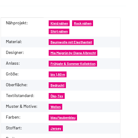
Nähprojekt:
Produkteigenschaft
Wert
Kleid nähen
Rock nähen
Shirt nähen
Material:
Baumwolle mit Elasthanteil
Designer:
Mia Maigrün by Diana Albrecht
Anlass:
Frühjahr & Sommer Kollektion
Größe:
bis 1,60 m
Oberfläche:
Bedruckt
Textilstandard:
Öko-Tex
Muster & Motive:
Wellen
Farben:
blau/taubenblau
Stoffart:
Jersey