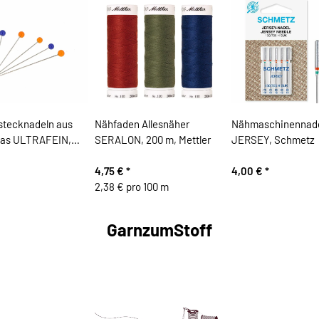
stecknadeln aus
Nähfaden Allesnäher
Nähmaschinennad
las ULTRAFEIN,
SERALON, 200 m, Mettler
JERSEY, Schmetz
4,75 €
*
4,00 €
*
2,38 € pro 100 m
GarnzumStoff