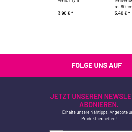
weiß, Prym
Reißver
rot 60 c
3,90 €
*
5,40 €
*
FOLGE UNS AUF
JETZT UNSEREN NEWSLE
ABONIEREN.
Erhalte unsere Nähtipps, Angebote u
Produktneuheiten!