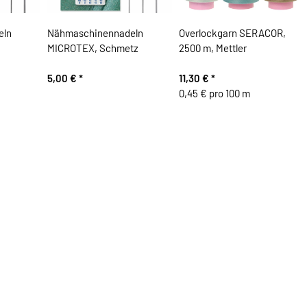
eln
Nähmaschinennadeln
Overlockgarn SERACOR,
MICROTEX, Schmetz
2500 m, Mettler
5,00 €
*
11,30 €
*
0,45 € pro 100 m