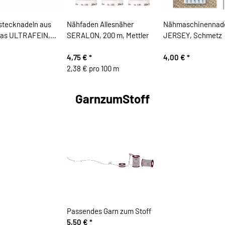
stecknadeln aus
Nähfaden Allesnäher
Nähmaschinennad
las ULTRAFEIN,
SERALON, 200 m, Mettler
JERSEY, Schmetz
4,75 €
*
4,00 €
*
2,38 € pro 100 m
GarnzumStoff
Passendes Garn zum Stoff
5,50 €
*