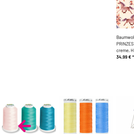
Baumwoll
PRINZESS
creme, H
34,99 €
*