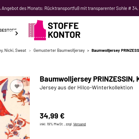
Angebot des Monats: Rücktransportfuß mit transparenter Sohle # 34,
SESTOFF
SCHNITTMUSTER
NÄHKURSE
SALE
y, Nicki, Sweat
Gemusterter Baumwolljersey
Baumwolljersey PRINZESSI
Baumwolljersey PRINZESSIN, K
Jersey aus der Hilco-Winterkollektion
34,99 €
inkl. 19% MwSt. , zzgl.
Versand