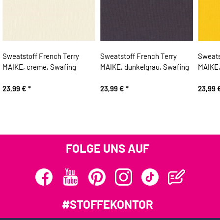
Sweatstoff French Terry
Sweatstoff French Terry
Sweats
MAIKE, creme, Swafing
MAIKE, dunkelgrau, Swafing
MAIKE,
23,99 €
*
23,99 €
*
23,99 
FOLGE UNS AUF
#STOFFEKONTOR