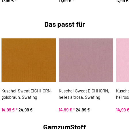
17,99 €
*
17,99 €
*
17,99 
Das passt für
Kuschel-Sweat EICHHORN,
Kuschel-Sweat EICHHORN,
Kusch
goldbraun, Swafing
helles altrosa, Swafing
hellro
14,99 €
*
24,99 €
14,99 €
*
24,99 €
14,99 
GarnzumStoff