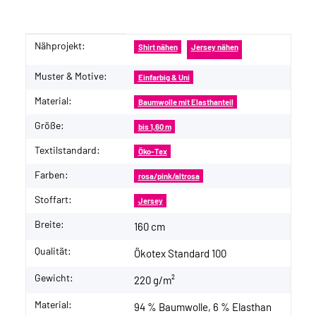
Nähprojekt:
Produkteigenschaft
Wert
Shirt nähen
Jersey nähen
Muster & Motive:
Einfarbig & Uni
Material:
Baumwolle mit Elasthanteil
Größe:
bis 1,60 m
Textilstandard:
Öko-Tex
Farben:
rosa/pink/altrosa
Stoffart:
Jersey
Breite:
160 cm
Qualität:
Ökotex Standard 100
Gewicht:
220 g/m²
Material:
94 % Baumwolle, 6 % Elasthan