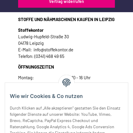
Vertrag widerrufen
STOFFE UND NÄHMASCHINEN KAUFEN IN LEIPZIG
Stoffekontor
Ludwig-Hupfeld-Straße 30
04178 Leipzig
E-Mail: info@stoffekontor.de
Telefon: (0341) 468 49 65
ÖFFNUNGSZEITEN
Montag:
10 - 16 Uhr
Dienstag:
10 - 16 Uhr
Mittwoch:
10 - 18 Uhr
Wie wir Cookies & Co nutzen
Donnerstag:
10 - 18 Uhr
Freitag:
10 - 18 Uhr
Durch Klicken auf „Alle akzeptieren“ gestatten Sie den Einsatz
Samstag:
10 - 14 Uhr
folgender Dienste auf unserer Website: YouTube, Vimeo,
Brevo, ReCaptcha, PayPal Express Checkout und
Unser Service
Ratenzahlung, Google Analytics 4, Google Ads Conversion
Tracking. Sie können die Einstellung jederzeit ändern