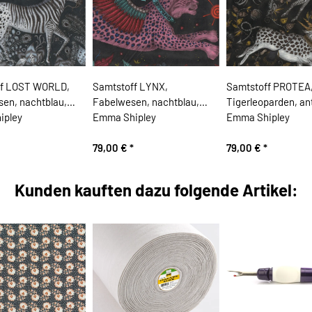
ff LOST WORLD,
Samtstoff LYNX,
Samtstoff PROTEA
en, nachtblau,
Fabelwesen, nachtblau,
Tigerleoparden, ant
ipley
Emma Shipley
Emma Shipley
79,00 €
*
79,00 €
*
Kunden kauften dazu folgende Artikel: