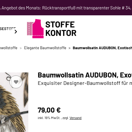
Angebot des Monats: Rücktransportfuß mit transparenter Sohle # 34,
SESTOFF
SCHNITTMUSTER
NÄHKURSE
SALE
wollstoffe
Elegante Baumwollstoffe
Baumwollsatin AUDUBON, Exotische
Baumwollsatin AUDUBON, Exot
Exquisiter Designer-Baumwollstoff für m
79,00 €
inkl. 19% MwSt. , zzgl.
Versand