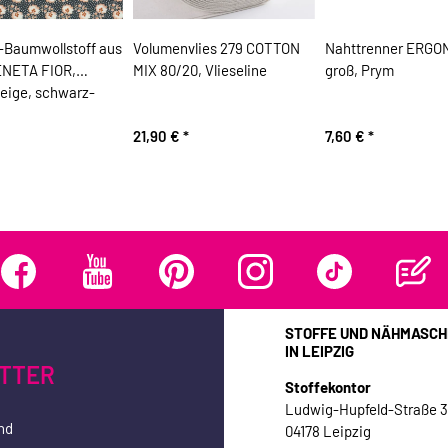
-Baumwollstoff aus
Volumenvlies 279 COTTON
Nahttrenner ERGO
VENETA FIOR,
MIX 80/20, Vlieseline
groß, Prym
eige, schwarz-
21,90 €
*
7,60 €
*
STOFFE UND NÄHMASCH
IN LEIPZIG
TTER
Stoffekontor
Ludwig-Hupfeld-Straße 
nd
04178 Leipzig