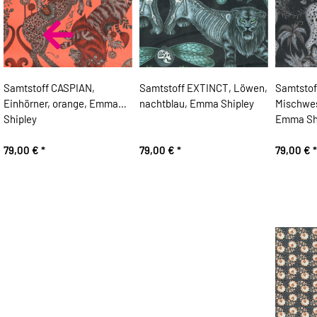
Samtstoff CASPIAN,
Samtstoff EXTINCT, Löwen,
Samtsto
Einhörner, orange, Emma
nachtblau, Emma Shipley
Mischwes
Shipley
Emma Sh
79,00 €
*
79,00 €
*
79,00 €
*