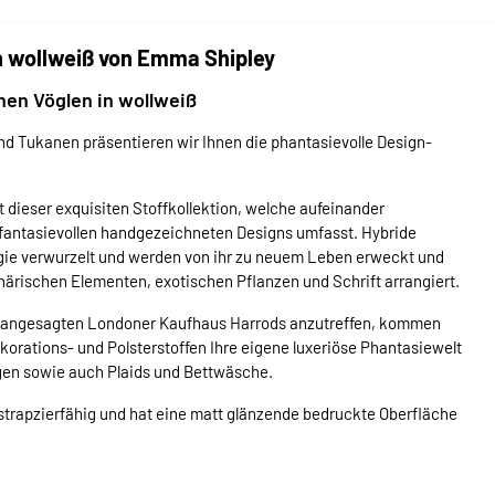
n wollweiß von Emma Shipley
hen Vöglen in wollweiß
d Tukanen präsentieren wir Ihnen die phantasievolle Design-
 dieser exquisiten Stoffkollektion, welche aufeinander
fantasievollen handgezeichneten Designs umfasst. Hybride
gie verwurzelt und werden von ihr zu neuem Leben erweckt und
härischen Elementen, exotischen Pflanzen und Schrift arrangiert.
m angesagten Londoner Kaufhaus Harrods anzutreffen, kommen
korations- und Polsterstoffen Ihre eigene luxeriöse Phantasiewelt
gen sowie auch Plaids und Bettwäsche.
 strapzierfähig und hat eine matt glänzende bedruckte Oberfläche