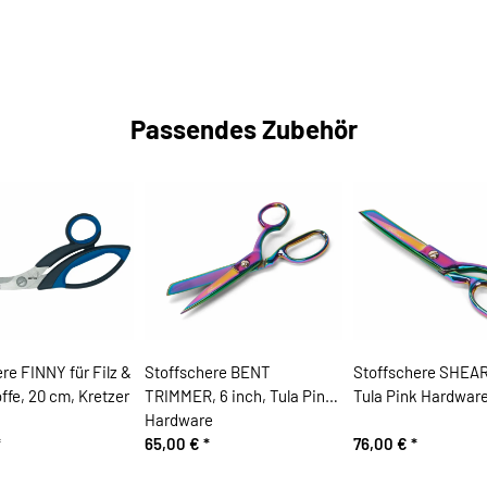
Passendes Zubehör
re FINNY für Filz &
Stoffschere BENT
Stoffschere SHEAR,
ffe, 20 cm, Kretzer
TRIMMER, 6 inch, Tula Pink
Tula Pink Hardwar
Hardware
*
65,00 €
*
76,00 €
*