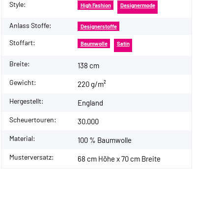
Style:
High Fashion
Designermode
Anlass Stoffe:
Designerstoffe
Stoffart:
Baumwolle
Satin
Breite:
138 cm
Gewicht:
220 g/m²
Hergestellt:
England
Scheuertouren:
30.000
Material:
100 % Baumwolle
Musterversatz:
68 cm Höhe x 70 cm Breite