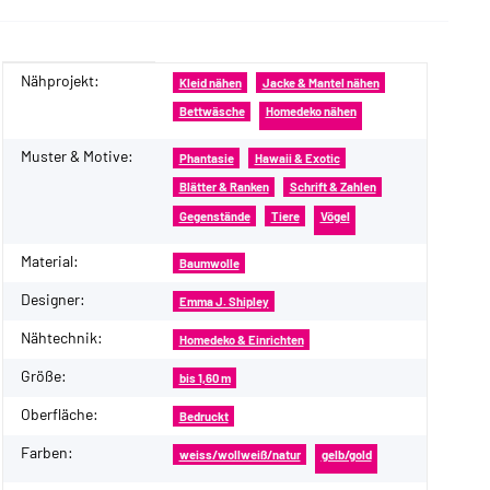
Nähprojekt:
Produkteigenschaft
Wert
Kleid nähen
Jacke & Mantel nähen
Bettwäsche
Homedeko nähen
Muster & Motive:
Phantasie
Hawaii & Exotic
Blätter & Ranken
Schrift & Zahlen
Gegenstände
Tiere
Vögel
Material:
Baumwolle
Designer:
Emma J. Shipley
Nähtechnik:
Homedeko & Einrichten
Größe:
bis 1,60 m
Oberfläche:
Bedruckt
Farben:
weiss/wollweiß/natur
gelb/gold