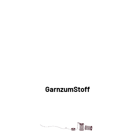
GarnzumStoff