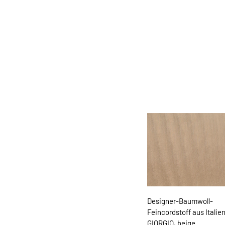
Designer-Baumwoll-
Feincordstoff aus Italie
GIORGIO, beige