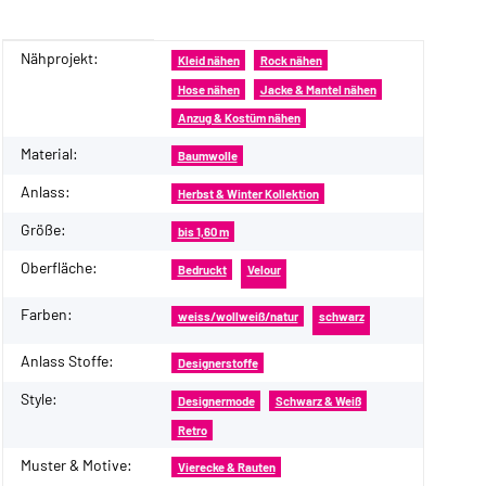
Nähprojekt:
Produkteigenschaft
Wert
Kleid nähen
Rock nähen
Hose nähen
Jacke & Mantel nähen
Anzug & Kostüm nähen
Material:
Baumwolle
Anlass:
Herbst & Winter Kollektion
Größe:
bis 1,60 m
Oberfläche:
Bedruckt
Velour
Farben:
weiss/wollweiß/natur
schwarz
Anlass Stoffe:
Designerstoffe
Style:
Designermode
Schwarz & Weiß
Retro
Muster & Motive:
Vierecke & Rauten