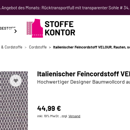
Angebot des Monats: Rücktransportfuß mit transparenter Sohle # 34,
SESTOFF
SCHNITTMUSTER
NÄHKURSE
SALE
 & Cordstoffe
Cordstoffe
Italienischer Feincordstoff VELOUR, Rauten, 
Italienischer Feincordstoff 
Hochwertiger Designer Baumwollcord au
44,99 €
inkl. 19% MwSt. , zzgl.
Versand