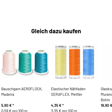
Gleich dazu kaufen
Bauschgarn AEROFLOCK,
Elastischer Nähfaden
Glasko
Madeira
SERAFLEX, Mettler
Muran
Bohin
5,90 €
*
4,35 €
*
19,90 
0,59 € pro 100 m
3,35 € pro 100 m