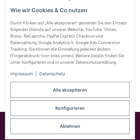
Mittwoch:
10 - 18 Uhr
Wie wir Cookies & Co nutzen
Donnerstag:
10 - 18 Uhr
Freitag:
10 - 18 Uhr
Durch Klicken auf „Alle akzeptieren“ gestatten Sie den Einsatz
Samstag:
10 - 14 Uhr
folgender Dienste auf unserer Website: YouTube, Vimeo,
Unser Service
Brevo, ReCaptcha, PayPal Express Checkout und
Ratenzahlung, Google Analytics 4, Google Ads Conversion
Tracking. Sie können die Einstellung jederzeit ändern
Rechtliches
(Fingerabdruck-Icon links unten). Weitere Details finden Sie
unter
Konfigurieren
und in unserer
Datenschutzerklärung
.
Impressum
|
Datenschutz
Alle akzeptieren
Konfigurieren
Google Analytics deaktivieren
Status:
Opt-Out-Cookie ist nicht gesetzt
Ablehnen
(Tracking aktiv)
* Alle Preise inkl. gesetzlicher MwSt.,