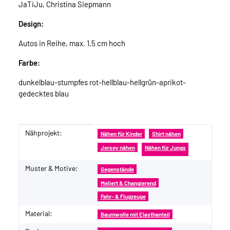
JaTiJu, Christina Siepmann
Design:
Autos in Reihe, max. 1,5 cm hoch
Farbe:
dunkelblau-stumpfes rot-hellblau-hellgrün-aprikot-
gedecktes blau
Nähprojekt:
Produkteigenschaft
Wert
Nähen für Kinder
Shirt nähen
Jersey nähen
Nähen für Jungs
Muster & Motive:
Gegenstände
Meliert & Changierend
Fahr- & Flugzeuge
Material:
Baumwolle mit Elasthanteil