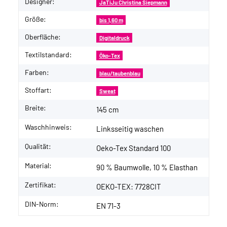
Designer:
JaTiJu Christina Siepmann
Größe:
bis 1,60 m
Oberfläche:
Digitaldruck
Textilstandard:
Öko-Tex
Farben:
blau/taubenblau
Stoffart:
Sweat
Breite:
145 cm
Waschhinweis:
Linksseitig waschen
Qualität:
Oeko-Tex Standard 100
Material:
90 % Baumwolle, 10 % Elasthan
Zertifikat:
OEKO-TEX: 7728CIT
DIN-Norm:
EN 71-3