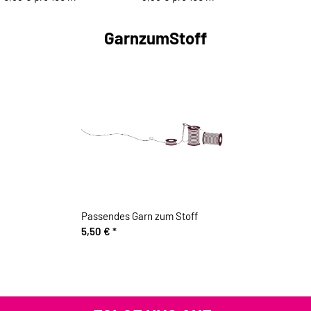
GarnzumStoff
Passendes Garn zum Stoff
5,50 €
*