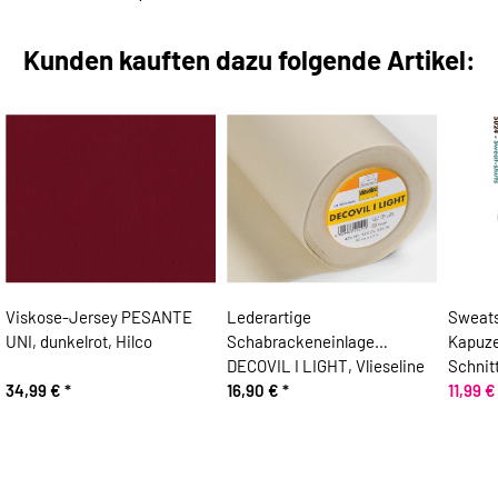
Kunden kauften dazu folgende Artikel:
Viskose-Jersey PESANTE
Lederartige
Sweats
UNI, dunkelrot, Hilco
Schabrackeneinlage
Kapuze
DECOVIL I LIGHT, Vlieseline
Schnit
34,99 €
*
16,90 €
*
11,99 