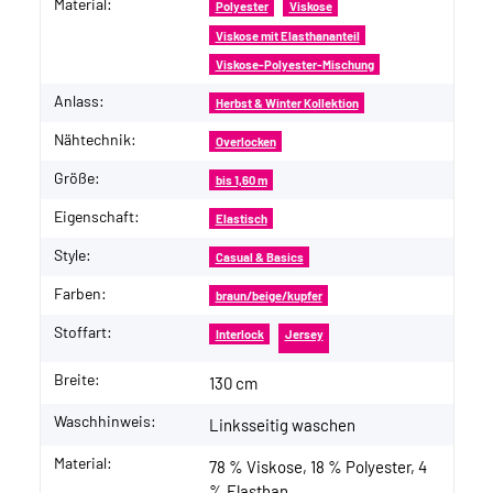
Material:
Polyester
Viskose
Viskose mit Elasthananteil
Viskose-Polyester-Mischung
Anlass:
Herbst & Winter Kollektion
Nähtechnik:
Overlocken
Größe:
bis 1,60 m
Eigenschaft:
Elastisch
Style:
Casual & Basics
Farben:
braun/beige/kupfer
Stoffart:
Interlock
Jersey
Breite:
130 cm
Waschhinweis:
Linksseitig waschen
Material:
78 % Viskose, 18 % Polyester, 4
% Elasthan