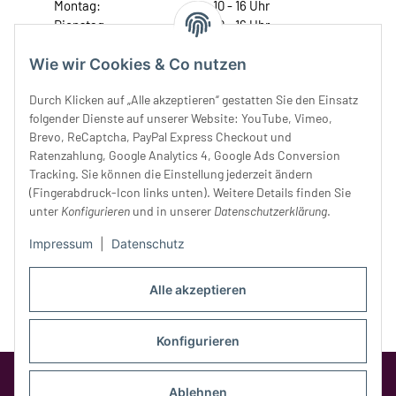
Montag:
10 - 16 Uhr
Dienstag:
10 - 16 Uhr
Mittwoch:
10 - 18 Uhr
Wie wir Cookies & Co nutzen
Donnerstag:
10 - 18 Uhr
Freitag:
10 - 18 Uhr
Durch Klicken auf „Alle akzeptieren“ gestatten Sie den Einsatz
Samstag:
10 - 14 Uhr
folgender Dienste auf unserer Website: YouTube, Vimeo,
Unser Service
Brevo, ReCaptcha, PayPal Express Checkout und
Ratenzahlung, Google Analytics 4, Google Ads Conversion
Tracking. Sie können die Einstellung jederzeit ändern
Rechtliches
(Fingerabdruck-Icon links unten). Weitere Details finden Sie
unter
Konfigurieren
und in unserer
Datenschutzerklärung
.
Impressum
|
Datenschutz
Alle akzeptieren
Konfigurieren
Google Analytics deaktivieren
Status:
Opt-Out-Cookie ist nicht gesetzt
Ablehnen