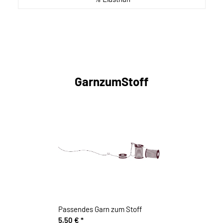
GarnzumStoff
Passendes Garn zum Stoff
5,50 €
*