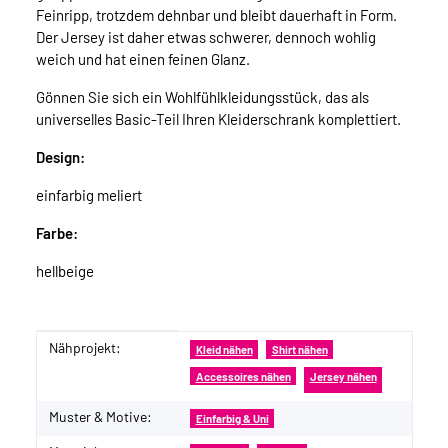
Feinripp, trotzdem dehnbar und bleibt dauerhaft in Form.
Der Jersey ist daher etwas schwerer, dennoch wohlig
weich und hat einen feinen Glanz.
Gönnen Sie sich ein Wohlfühlkleidungsstück, das als
universelles Basic-Teil Ihren Kleiderschrank komplettiert.
Design:
einfarbig meliert
Farbe:
hellbeige
Nähprojekt:
Produkteigenschaft
Wert
Kleid nähen
Shirt nähen
Accessoires nähen
Jersey nähen
Muster & Motive:
Einfarbig & Uni