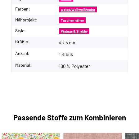
Farben:
weiss/wollweiß/natur
Nähprojekt:
Taschen nähen
Style:
Vintage & Shabby
Größe:
4 x 5 cm
Anzahl:
1 Stück
Material:
100 % Polyester
Passende Stoffe zum Kombinieren