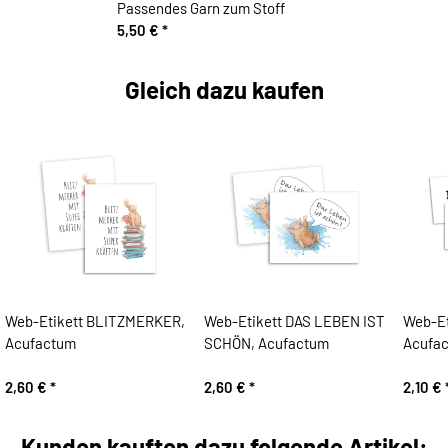
Passendes Garn zum Stoff
5,50 €
*
Gleich dazu kaufen
Web-Etikett BLITZMERKER,
Web-Etikett DAS LEBEN IST
Web-Et
Acufactum
SCHÖN, Acufactum
Acufa
2,60 €
*
2,60 €
*
2,10 €
Kunden kauften dazu folgende Artikel: