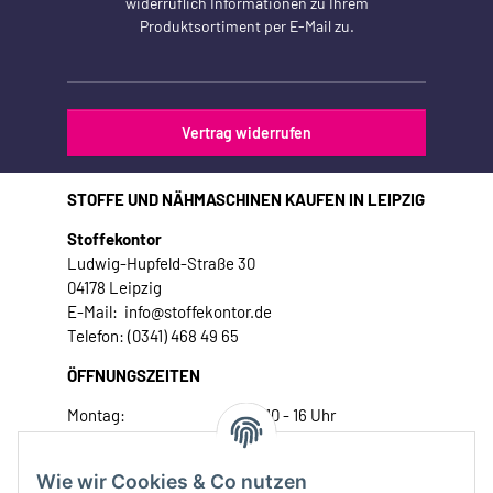
widerruflich Informationen zu Ihrem
Produktsortiment per E-Mail zu.
Vertrag widerrufen
STOFFE UND NÄHMASCHINEN KAUFEN IN LEIPZIG
Stoffekontor
Ludwig-Hupfeld-Straße 30
04178 Leipzig
E-Mail: info@stoffekontor.de
Telefon: (0341) 468 49 65
ÖFFNUNGSZEITEN
Montag:
10 - 16 Uhr
Dienstag:
10 - 16 Uhr
Mittwoch:
10 - 18 Uhr
Wie wir Cookies & Co nutzen
Donnerstag:
10 - 18 Uhr