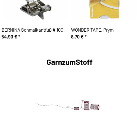
BERNINA Schmalkantfuß # 10C
WONDER TAPE, Prym
54,90 €
*
8,70 €
*
GarnzumStoff