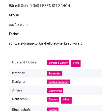
Bär mit Schrift DAS LEBEN IST SCHÖN
Größe:
ca. 4 x 5 cm
Farbe:
schwarz-braun-türkis-hellblau-hellbraun-weiß
Muster & Motive:
Produkteigenschaft
Wert
Schrift & Zahlen
Tiere
Material:
Polyester
Designer:
Sophia Drescher
Anlass:
Geschenke
Nähtechnik:
Basteln
Nähen
Eigenschaft:
Nähbar