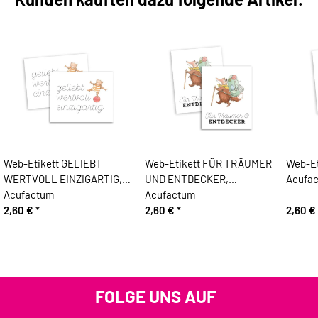
Web-Etikett GELIEBT
Web-Etikett FÜR TRÄUMER
Web-Et
WERTVOLL EINZIGARTIG,
UND ENTDECKER,
Acufa
Acufactum
Acufactum
2,60 €
*
2,60 €
*
2,60 €
FOLGE UNS AUF