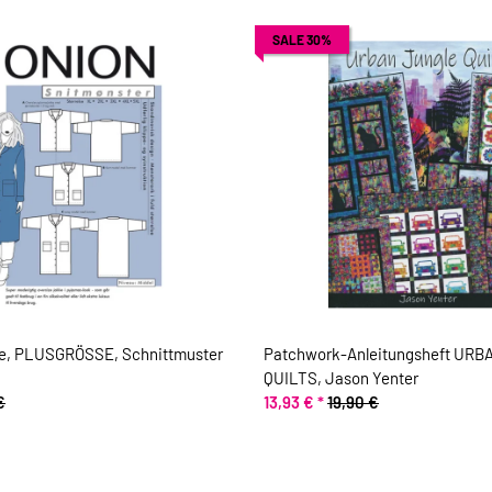
SALE 30%
e, PLUSGRÖSSE, Schnittmuster
Patchwork-Anleitungsheft UR
QUILTS, Jason Yenter
€
13,93 €
*
19,90 €