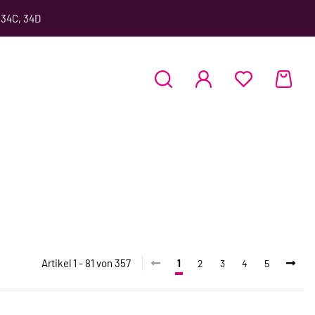
 34C, 34D
Artikel 1 - 81 von 357
1
2
3
4
5