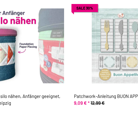
SALE 30%
silo nähen, Anfänger geeignet,
Patchwork-Anleitung BUON AP
eipzig
9,09 €
*
12,99 €