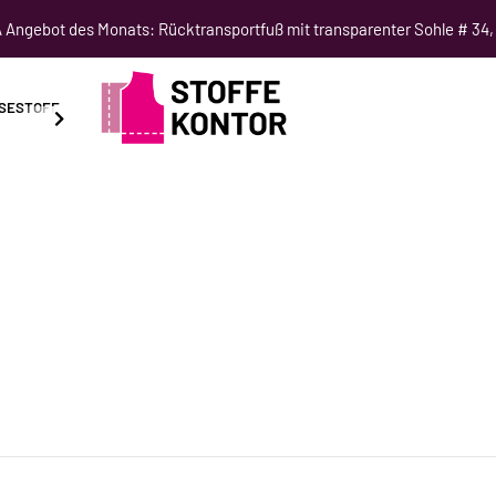
Angebot des Monats: Rücktransportfuß mit transparenter Sohle # 34,
SESTOFF
SCHNITTMUSTER
NÄHKURSE
SALE