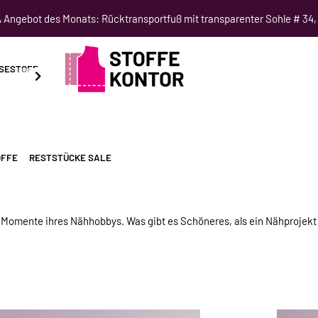
Angebot des Monats: Rücktransportfuß mit transparenter Sohle # 34,
SESTOFF
SCHNITTMUSTER
NÄHKURSE
SALE
OFFE
RESTSTÜCKE SALE
n Momente ihres Nähhobbys. Was gibt es Schöneres, als ein Nähprojekt z