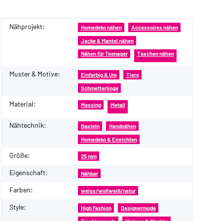
Nähprojekt:
Produkteigenschaft
Wert
Homedeko nähen
Accessoires nähen
Jacke & Mantel nähen
Nähen für Teenager
Taschen nähen
Muster & Motive:
Einfarbig & Uni
Tiere
Schmetterlinge
Material:
Messing
Metall
Nähtechnik:
Basteln
Handnähen
Homedeko & Einrichten
Größe:
25 mm
Eigenschaft:
Nähbar
Farben:
weiss/wollweiß/natur
Style:
High Fashion
Designermode