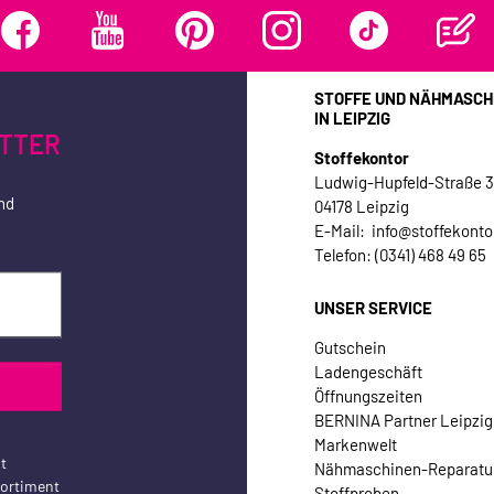
STOFFE UND NÄHMASCH
IN LEIPZIG
TTER
Stoffekontor
Ludwig-Hupfeld-Straße 
nd
04178 Leipzig
E-Mail: info@stoffekonto
Telefon: (0341) 468 49 65
UNSER SERVICE
Gutschein
Ladengeschäft
Öffnungszeiten
BERNINA Partner Leipzig
Markenwelt
t
Nähmaschinen-Reparatu
sortiment
Stoffproben