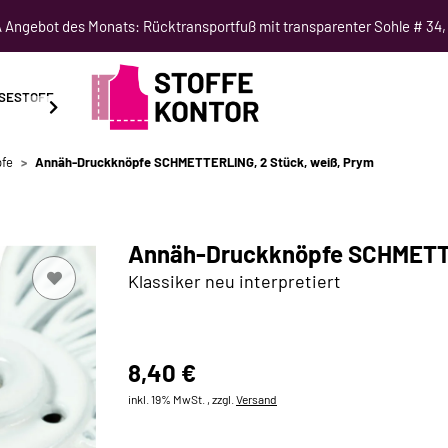
Angebot des Monats: Rücktransportfuß mit transparenter Sohle # 34,
SESTOFF
SCHNITTMUSTER
NÄHKURSE
SALE
fe
Annäh-Druckknöpfe SCHMETTERLING, 2 Stück, weiß, Prym
Annäh-Druckknöpfe SCHMETTE
Klassiker neu interpretiert
8,40 €
inkl. 19% MwSt. , zzgl.
Versand