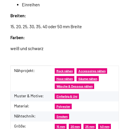
Einreihen
Breiten:
15, 20, 25, 30, 35, 40 oder 50 mm Breite
Farben:
weiß und schwarz
Nähprojekt:
Produkteigenschaft
Wert
Rock nähen
Accessoires nähen
Hose nähen
Säume nähen
Wäsche & Dessous nähen
Muster & Motive:
Einfarbig & Uni
Material:
Polyester
Nähtechnik:
Smoken
Größe:
15 mm
20 mm
25 mm
40 mm