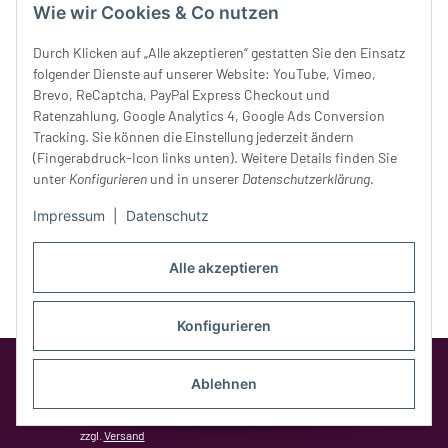
Wie wir Cookies & Co nutzen
Donnerstag:
10 - 18 Uhr
Freitag:
10 - 18 Uhr
Durch Klicken auf „Alle akzeptieren“ gestatten Sie den Einsatz
Samstag:
10 - 14 Uhr
folgender Dienste auf unserer Website: YouTube, Vimeo,
Unser Service
Brevo, ReCaptcha, PayPal Express Checkout und
Ratenzahlung, Google Analytics 4, Google Ads Conversion
Tracking. Sie können die Einstellung jederzeit ändern
Rechtliches
(Fingerabdruck-Icon links unten). Weitere Details finden Sie
unter
Konfigurieren
und in unserer
Datenschutzerklärung
.
Impressum
|
Datenschutz
Alle akzeptieren
Konfigurieren
Google Analytics deaktivieren
Status:
Opt-Out-Cookie ist nicht gesetzt
Ablehnen
(Tracking aktiv)
* Alle Preise inkl. gesetzlicher MwSt.,
zzgl.
Versand