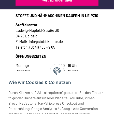
Vertrag widerrufen
STOFFE UND NÄHMASCHINEN KAUFEN IN LEIPZIG
Stoffekontor
Ludwig-Hupfeld-Straße 30
04178 Leipzig
E-Mail: info@stoffekontor.de
Telefon: (0341) 468 49 65
ÖFFNUNGSZEITEN
Montag:
10 - 16 Uhr
Dienstag:
10 - 16 Uhr
Mittwoch:
10 - 18 Uhr
Wie wir Cookies & Co nutzen
Donnerstag:
10 - 18 Uhr
Freitag:
10 - 18 Uhr
Durch Klicken auf „Alle akzeptieren“ gestatten Sie den Einsatz
Samstag:
10 - 14 Uhr
folgender Dienste auf unserer Website: YouTube, Vimeo,
Unser Service
Brevo, ReCaptcha, PayPal Express Checkout und
Ratenzahlung, Google Analytics 4, Google Ads Conversion
Tracking. Sie können die Einstellung jederzeit ändern