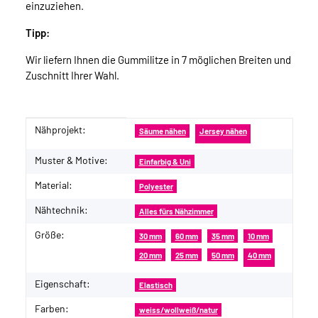
einzuziehen.
Tipp:
Wir liefern Ihnen die Gummilitze in 7 möglichen Breiten und
Zuschnitt Ihrer Wahl.
Nähprojekt:
Produkteigenschaft
Wert
Säume nähen
Jersey nähen
Muster & Motive:
Einfarbig & Uni
Material:
Polyester
Nähtechnik:
Alles fürs Nähzimmer
Größe:
30 mm
60 mm
35 mm
10 mm
20 mm
25 mm
50 mm
40 mm
Eigenschaft:
Elastisch
Farben:
weiss/wollweiß/natur