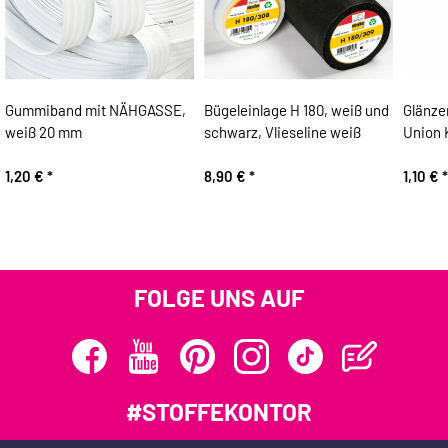
Gummiband mit NÄHGASSE,
Bügeleinlage H 180, weiß und
Glänze
weiß 20 mm
schwarz, Vlieseline weiß
Union K
1,20 €
*
8,90 €
*
1,10 €
*
FOLGE UNS AUF
#STOFFEKONTOR