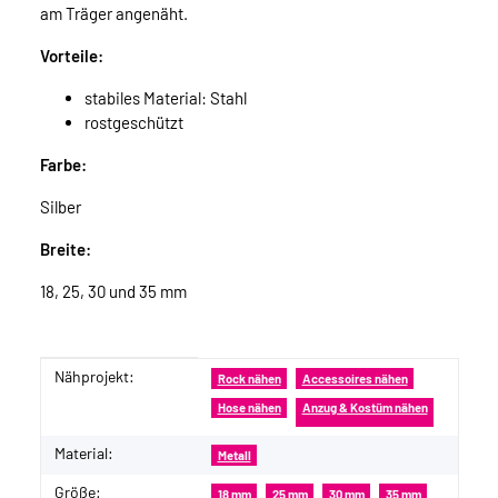
am Träger angenäht.
Vorteile:
stabiles Material: Stahl
rostgeschützt
Farbe:
Silber
Breite:
18, 25, 30 und 35 mm
Nähprojekt:
Produkteigenschaft
Wert
Rock nähen
Accessoires nähen
Hose nähen
Anzug & Kostüm nähen
Material:
Metall
Größe:
18 mm
25 mm
30 mm
35 mm