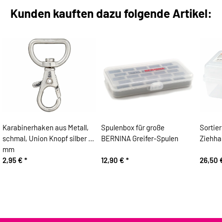
Kunden kauften dazu folgende Artikel:
Karabinerhaken aus Metall,
Spulenbox für große
Sortie
schmal, Union Knopf silber 20
BERNINA Greifer-Spulen
Ziehha
mm
2,95 €
*
12,90 €
*
26,50