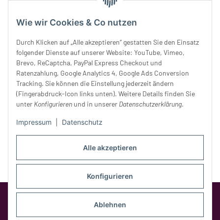
Dienstag:
10 - 16 Uhr
Mittwoch:
10 - 18 Uhr
Wie wir Cookies & Co nutzen
Donnerstag:
10 - 18 Uhr
Freitag:
10 - 18 Uhr
Durch Klicken auf „Alle akzeptieren“ gestatten Sie den Einsatz
Samstag:
10 - 14 Uhr
folgender Dienste auf unserer Website: YouTube, Vimeo,
Unser Service
Brevo, ReCaptcha, PayPal Express Checkout und
Ratenzahlung, Google Analytics 4, Google Ads Conversion
Tracking. Sie können die Einstellung jederzeit ändern
Rechtliches
(Fingerabdruck-Icon links unten). Weitere Details finden Sie
unter
Konfigurieren
und in unserer
Datenschutzerklärung
.
Impressum
|
Datenschutz
Alle akzeptieren
Konfigurieren
Google Analytics deaktivieren
Status:
Opt-Out-Cookie ist nicht gesetzt
Ablehnen
(Tracking aktiv)