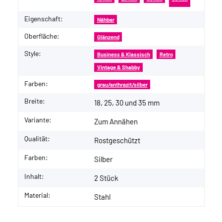
Eigenschaft:
Nähbar
Oberfläche:
Glänzend
Style:
Business & Klassisch
Retro
Vintage & Shabby
Farben:
grau/anthrazit/silber
Breite:
18, 25, 30 und 35 mm
Variante:
Zum Annähen
Qualität:
Rostgeschützt
Farben:
Silber
Inhalt:
2 Stück
Material:
Stahl