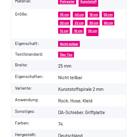
Material:
Polyester
Kunststoff
Größe:
35 cm
40 cm
18 cm
50 cm
20 cm
22 cm
30 cm
60 cm
12 cm
16 cm
25 cm
Eigenschaft:
Nicht teilbar
Textilstandard:
Öko-Tex
Breite:
25 mm
Eigenschaften:
Nicht teilbar
Variante:
Kunststoffspirale 2 mm
Anwendung:
Rock, Hose, Kleid
Sonstiges:
DA-Schieber, Griffplatte
Farben:
74
Hergestellt:
Deutschland