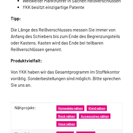
Weltweiter Marktführer in Sachen Reißverschlüssen
YKK besitzt einzigartige Patente
Tipp:
Die Länge des Reißverschlusses messen Sie immer von
Anfang des Schiebers bis zum Ende des Begrenzungsteils
oder Kastens. Kasten wird das Ende bei teilbaren
Reißverschlüssen genannt.
Produktvielfalt:
Von YKK haben wir das Gesamtprogramm im Stoffekontor
vorrätig. Sonderbestellungen sind möglich. Bitte sprechen
Sie uns an.
Nähprojekt:
Produkteigenschaft
Wert
Homedeko nähen
Kleid nähen
Rock nähen
Accessoires nähen
Hose nähen