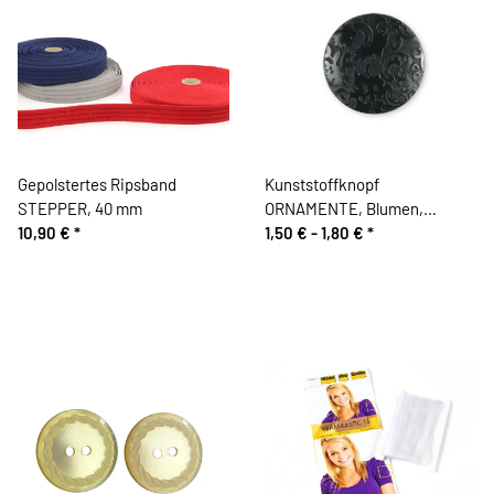
Gepolstertes Ripsband
Kunststoffknopf
STEPPER, 40 mm
ORNAMENTE, Blumen,
10,90 €
*
schwarz, 18 & 23 mm, Dill
1,50 € -
1,80 €
*
Knopf