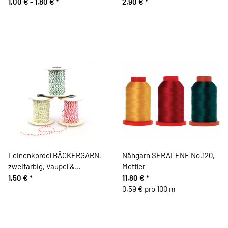
1,00 € -
1,80 €
*
Heilenbeck
2,90 €
*
Leinenkordel BÄCKERGARN,
Nähgarn SERALENE No.120,
zweifarbig, Vaupel &
Mettler
Heilenbeck
1,50 €
*
11,80 €
*
0,59 € pro 100 m