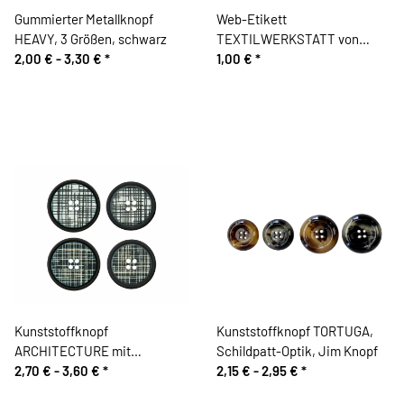
Gummierter Metallknopf
Web-Etikett
HEAVY, 3 Größen, schwarz
TEXTILWERKSTATT von
2,00 € -
3,30 €
*
Acufactum
1,00 €
*
Kunststoffknopf
Kunststoffknopf TORTUGA,
ARCHITECTURE mit
Schildpatt-Optik, Jim Knopf
Karomuster, Union Knopf
2,70 € -
3,60 €
*
2,15 € -
2,95 €
*