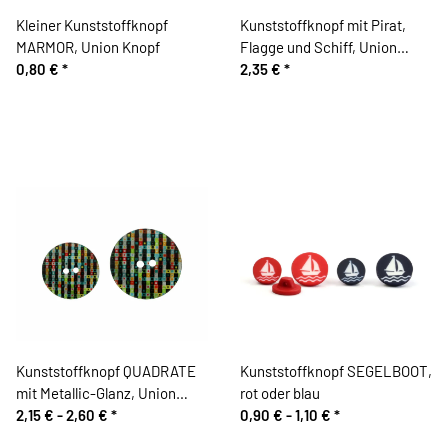
Kleiner Kunststoffknopf
Kunststoffknopf mit Pirat,
MARMOR, Union Knopf
Flagge und Schiff, Union
0,80 €
*
Knopf
2,35 €
*
Kunststoffknopf QUADRATE
Kunststoffknopf SEGELBOOT,
mit Metallic-Glanz, Union
rot oder blau
Knopf
2,15 € -
2,60 €
*
0,90 € -
1,10 €
*