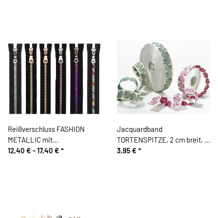
Reißverschluss FASHION
Jacquardband
METALLIC mit
TORTENSPITZE, 2 cm breit, 4
Kunststoffzahn, teilbar, Prym
12,40 € -
17,40 €
*
Farbvarianten
3,95 €
*