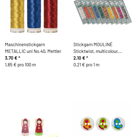
Maschinenstickgarn
Stickgarn MOULINÉ
METALLIC uni No.40, Mettler
Sticktwist, multicolour,
3,70 €
*
Madeira
2,10 €
*
1,85 € pro 100 m
0,21 € pro 1 m