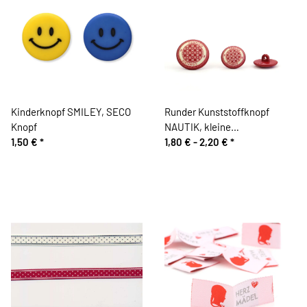
Kinderknopf SMILEY, SECO
Runder Kunststoffknopf
Knopf
NAUTIK, kleine
1,50 €
*
Kreisquadrate, rot, Union
1,80 € -
2,20 €
*
Knopf