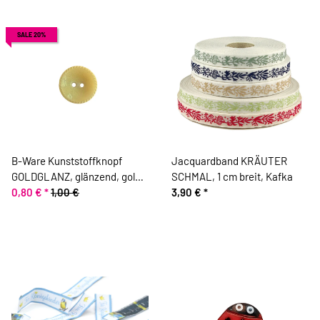
SALE 20%
B-Ware Kunststoffknopf
Jacquardband KRÄUTER
GOLDGLANZ, glänzend, gold,
SCHMAL, 1 cm breit, Kafka
Union Knopf
0,80 €
*
1,00 €
3,90 €
*