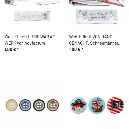
Web-Etikett LIEBE WAR AM
Web-Etikett VON HAND
WERK von Acufactum
GEMACHT, Schneemänner,
1,00 €
*
Acufactum
1,00 €
*