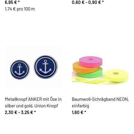
6,95 €
*
Knopf
0,60 € -
0,90 €
*
1,74 € pro 100 m
Metallknopf ANKER mit Öse in
Baumwoll-Schrägband NEON,
silber und gold, Union Knopf
einfarbig
2,30 € -
3,25 €
*
1,60 €
*