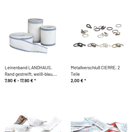
Leinenband LANDHAUS,
Metallverschluß CIERRE, 2
Rand gestreift, weiß-blau,
Teile
Vaupel & Heilenbeck
7,90 € -
17,90 €
*
2,00 €
*