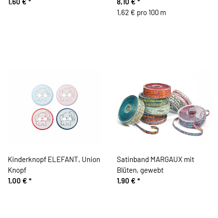
1,60 €
*
8,10 €
*
1,62 € pro 100 m
Kinderknopf ELEFANT, Union
Satinband MARGAUX mit
Knopf
Blüten, gewebt
1,00 €
*
1,90 €
*