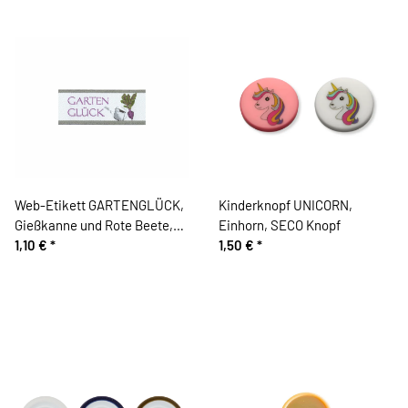
Web-Etikett GARTENGLÜCK,
Kinderknopf UNICORN,
Gießkanne und Rote Beete,
Einhorn, SECO Knopf
Acufactum
1,10 €
*
1,50 €
*