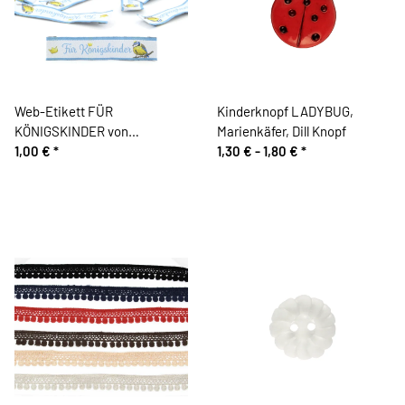
Web-Etikett FÜR
Kinderknopf LADYBUG,
KÖNIGSKINDER von
Marienkäfer, Dill Knopf
Acufactum
1,00 €
*
1,30 € -
1,80 €
*