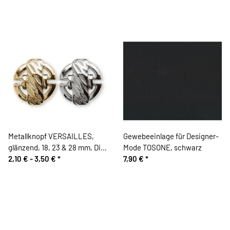
Metallknopf VERSAILLES,
Gewebeeinlage für Designer-
glänzend, 18, 23 & 28 mm, Dill
Mode TOSONE, schwarz
Knopf
2,10 € -
3,50 €
*
7,90 €
*