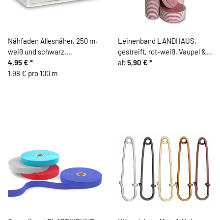
Nähfaden Allesnäher, 250 m,
Leinenband LANDHAUS,
weiß und schwarz,
gestreift, rot-weiß, Vaupel &
Gütermann
4,95 €
*
Heilenbeck
ab
5,90 €
*
1,98 € pro 100 m