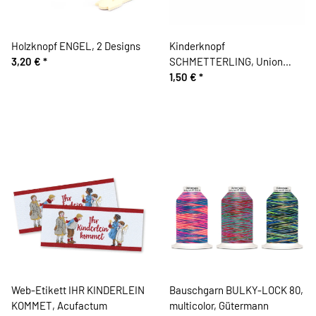
Holzknopf ENGEL, 2 Designs
Kinderknopf
3,20 €
*
SCHMETTERLING, Union
Knopf
1,50 €
*
Web-Etikett IHR KINDERLEIN
Bauschgarn BULKY-LOCK 80,
KOMMET, Acufactum
multicolor, Gütermann