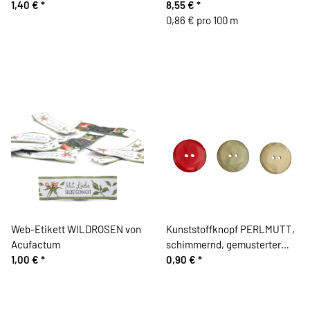
1,40 €
*
8,55 €
*
0,86 € pro 100 m
Web-Etikett WILDROSEN von
Kunststoffknopf PERLMUTT,
Acufactum
schimmernd, gemusterter
1,00 €
*
Union Knopf
0,90 €
*