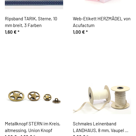
Ripsband TARIK, Sterne, 10
Web-Etikett HERZMÄDEL von
mm breit, 3 Farben
Acufactum
1,60 €
*
1,00 €
*
Metallknopf STERN im Kreis,
Schmales Leinenband
altmessing, Union Knopf
LANDHAUS, 8 mm, Vaupel &