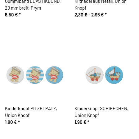
Gummiband ELASTIKBUND,
Kiltnadel aus Metall, Union
20 mm breit, Prym
Knopf
6,50 €
*
2,30 € -
2,95 €
*
Kinderknopf PITZELPATZ,
Kinderknopf SCHIFFCHEN,
Union Knopf
Union Knopf
1,90 €
*
1,90 €
*