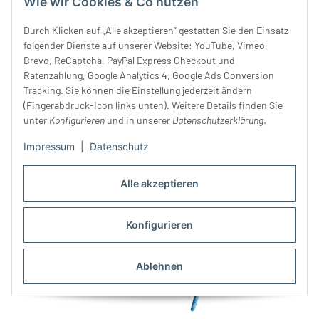
Wie wir Cookies & Co nutzen
Durch Klicken auf „Alle akzeptieren“ gestatten Sie den Einsatz
folgender Dienste auf unserer Website: YouTube, Vimeo,
Brevo, ReCaptcha, PayPal Express Checkout und
Ratenzahlung, Google Analytics 4, Google Ads Conversion
Jeansfaden DENIM DOC, 100
Geprägter Metallknopf
Tracking. Sie können die Einstellung jederzeit ändern
(Fingerabdruck-Icon links unten). Weitere Details finden Sie
m, Mettler
SCHMIED, Union Knopf
unter
Konfigurieren
und in unserer
Datenschutzerklärung
.
3,30 €
*
ab
1,50 €
*
Impressum
|
Datenschutz
Alle akzeptieren
Konfigurieren
Ablehnen