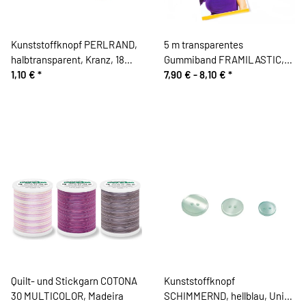
Kunststoffknopf PERLRAND,
5 m transparentes
halbtransparent, Kranz, 18
Gummiband FRAMILASTIC,
mm, Union Knopf
1,10 €
*
Vlieseline
7,90 € -
8,10 €
*
Quilt- und Stickgarn COTONA
Kunststoffknopf
30 MULTICOLOR, Madeira
SCHIMMERND, hellblau, Union