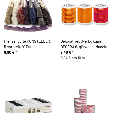
Fransenborte KUNSTLEDER,
Dekoratives Overlockgarn
5 cm breit, 10 Farben
DECORA 6, glänzend, Madeira
8,90 €
*
9,40 €
*
0,94 € pro 10 m