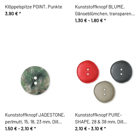
Klöppelspitze POINT, Punkte
Kunststoffknopf BLUME,
3,90 €
*
Gänseblümchen, transparent,
Dill Knopf
1,30 € -
1,80 €
*
Kunststoffknopf JADESTONE,
Kunststoffknopf PURE-
perlmutt, 15, 18, 23 mm, Dill
SHAPE, 28 & 38 mm, Dill
Knopf
1,50 € -
2,10 €
*
Knopf
2,10 € -
3,10 €
*