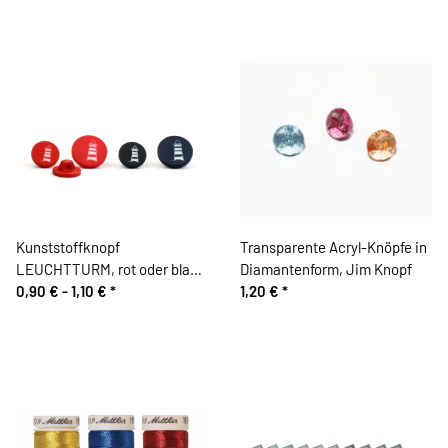
Kunststoffknopf
Transparente Acryl-Knöpfe in
LEUCHTTURM, rot oder blau,
Diamantenform, Jim Knopf
Union Knopf
0,90 € -
1,10 €
*
1,20 €
*