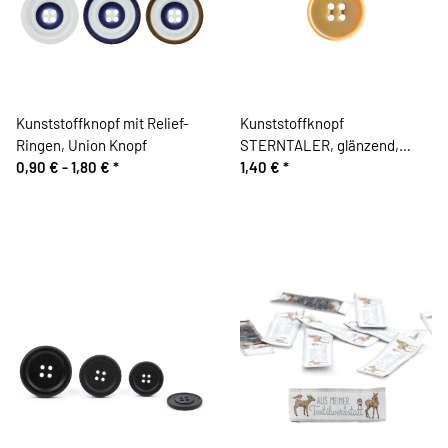
Kunststoffknopf mit Relief-
Kunststoffknopf
Ringen, Union Knopf
STERNTALER, glänzend,
0,90 € -
1,80 €
*
goldgelb, 20 mm, Union Knopf
1,40 €
*