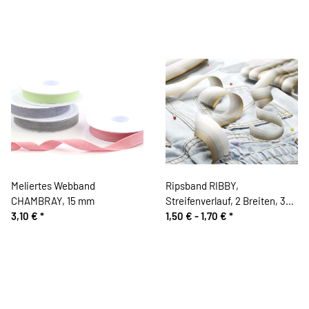
Meliertes Webband
Ripsband RIBBY,
CHAMBRAY, 15 mm
Streifenverlauf, 2 Breiten, 3
3,10 €
*
Farben
1,50 € -
1,70 €
*