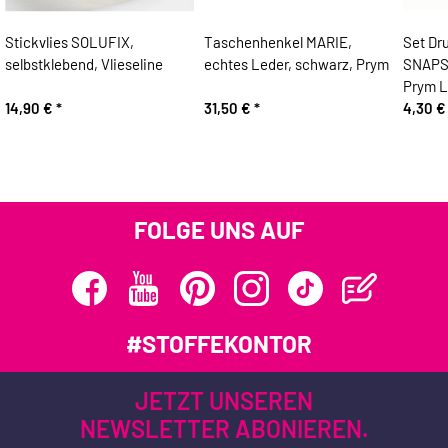
Stickvlies SOLUFIX,
Taschenhenkel MARIE,
Set Dr
selbstklebend, Vlieseline
echtes Leder, schwarz, Prym
SNAPS,
Prym 
14,90 €
*
31,50 €
*
4,30 
FOLGE UNS AUF
#STOFFEKONTOR
JETZT UNSEREN
NEWSLETTER ABONIEREN.