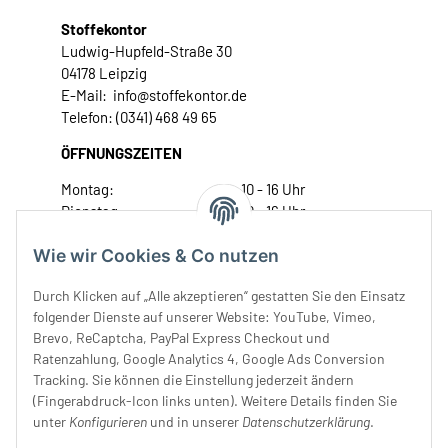
Stoffekontor
Ludwig-Hupfeld-Straße 30
04178 Leipzig
E-Mail: info@stoffekontor.de
Telefon: (0341) 468 49 65
ÖFFNUNGSZEITEN
Montag:
10 - 16 Uhr
Dienstag:
10 - 16 Uhr
Mittwoch:
10 - 18 Uhr
Wie wir Cookies & Co nutzen
Donnerstag:
10 - 18 Uhr
Freitag:
10 - 18 Uhr
Durch Klicken auf „Alle akzeptieren“ gestatten Sie den Einsatz
Samstag:
10 - 14 Uhr
folgender Dienste auf unserer Website: YouTube, Vimeo,
Unser Service
Brevo, ReCaptcha, PayPal Express Checkout und
Ratenzahlung, Google Analytics 4, Google Ads Conversion
Tracking. Sie können die Einstellung jederzeit ändern
Rechtliches
(Fingerabdruck-Icon links unten). Weitere Details finden Sie
unter
Konfigurieren
und in unserer
Datenschutzerklärung
.