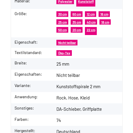
Material:
Polyester
Kunststoff
Größe:
30 cm
60 cm
12 cm
16 cm
25 cm
35 cm
40 cm
18 cm
50 cm
20 cm
22 cm
Eigenschaft:
Nicht teilbar
Textilstandard:
Öko-Tex
Breite:
25 mm
Eigenschaften:
Nicht teilbar
Variante:
Kunststoffspirale 2 mm
Anwendung:
Rock, Hose, Kleid
Sonstiges:
DA-Schieber, Griffplatte
Farben:
74
Hergestellt:
Deutschland