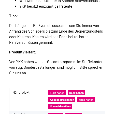
Weltweiter Marktführer in Sachen Reißverschlüssen
YKK besitzt einzigartige Patente
Tipp:
Die Länge des Reißverschlusses messen Sie immer von
Anfang des Schiebers bis zum Ende des Begrenzungsteils
oder Kastens. Kasten wird das Ende bei teilbaren
Reißverschlüssen genannt.
Produktvielfalt:
Von YKK haben wir das Gesamtprogramm im Stoffekontor
vorrätig. Sonderbestellungen sind möglich. Bitte sprechen
Sie uns an.
Nähprojekt:
Produkteigenschaft
Wert
Kleid nähen
Rock nähen
Accessoires nähen
Hose nähen
Homedeko nähen