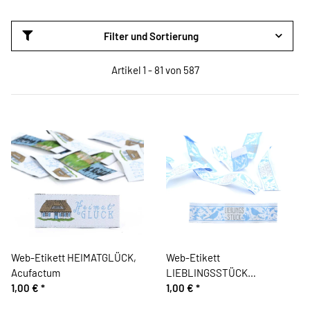
Filter und Sortierung
Artikel 1 - 81 von 587
Web-Etikett HEIMATGLÜCK,
Web-Etikett
Acufactum
LIEBLINGSSTÜCK
1,00 €
*
VOGELSOMMER von
1,00 €
*
Acufactum