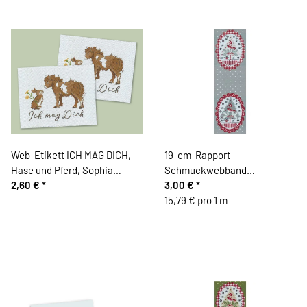
Web-Etikett ICH MAG DICH,
19-cm-Rapport
Hase und Pferd, Sophia
Schmuckwebband
Drescher, Acufactum
2,60 €
*
WEIHNACHTSOVALE, grau,
3,00 €
*
Acufactum
15,79 € pro 1 m