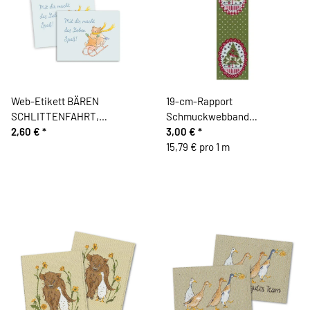
Web-Etikett BÄREN
19-cm-Rapport
SCHLITTENFAHRT,
Schmuckwebband
Acufactum
2,60 €
*
WEIHNACHTSOVALE,
3,00 €
*
olivegrün, Acufactum
15,79 € pro 1 m