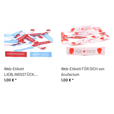
Web-Etikett
Web-Etikett FÜR DICH von
LIEBLINGSSTÜCK,
Acufactum
Acufactum
1,00 €
*
1,00 €
*