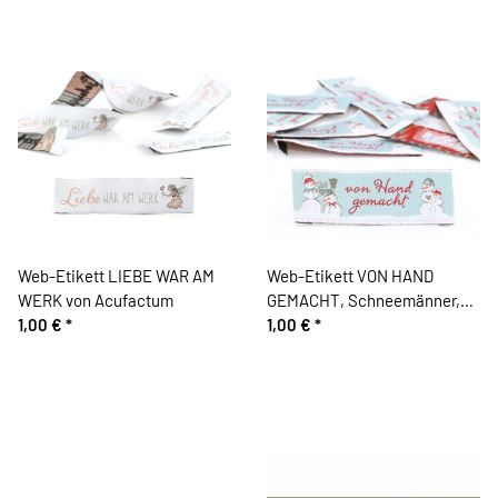
Web-Etikett LIEBE WAR AM
Web-Etikett VON HAND
WERK von Acufactum
GEMACHT, Schneemänner,
1,00 €
*
Acufactum
1,00 €
*