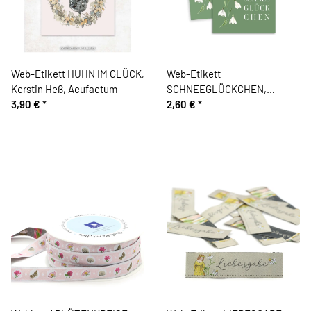
Web-Etikett HUHN IM GLÜCK,
Web-Etikett
Kerstin Heß, Acufactum
SCHNEEGLÜCKCHEN,
3,90 €
*
Acufactum
2,60 €
*