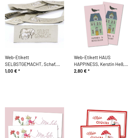
Web-Etikett
Web-Etikett HAUS
SELBSTGEMACHT, Schaf,
HAPPINESS, Kerstin Heß,
Acufactum
1,00 €
*
Acufactum
2,80 €
*