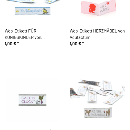
Web-Etikett FÜR
Web-Etikett HERZMÄDEL von
KÖNIGSKINDER von
Acufactum
Acufactum
1,00 €
*
1,00 €
*