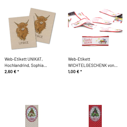
Web-Etikett UNIKAT,
Web-Etikett
Hochlandrind, Sophia
WICHTELGESCHENK von
Drescher, Acufactum
2,60 €
*
Acufactum
1,00 €
*