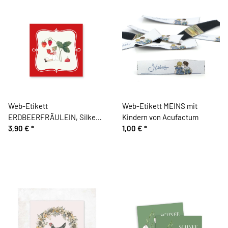
Web-Etikett
Web-Etikett MEINS mit
ERDBEERFRÄULEIN, Silke
Kindern von Acufactum
Leffler, Acufactum
3,90 €
*
1,00 €
*