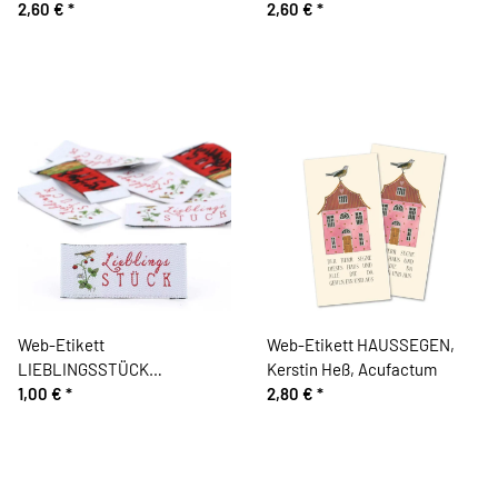
Acufactum
2,60 €
*
Acufactum
2,60 €
*
Web-Etikett
Web-Etikett HAUSSEGEN,
LIEBLINGSSTÜCK
Kerstin Heß, Acufactum
ERDBEERE, Acufactum
1,00 €
*
2,80 €
*