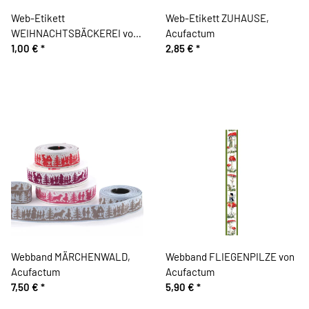
Web-Etikett
Web-Etikett ZUHAUSE,
WEIHNACHTSBÄCKEREI von
Acufactum
Acufactum
1,00 €
*
2,85 €
*
Webband MÄRCHENWALD,
Webband FLIEGENPILZE von
Acufactum
Acufactum
7,50 €
*
5,90 €
*