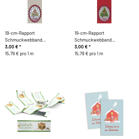
19-cm-Rapport
19-cm-Rapport
Schmuckwebband
Schmuckwebband
WEIHNACHTSOVALE, beige,
3,00 €
*
WEIHNACHTSOVALE, rot,
3,00 €
*
Acufactum
15,79 € pro 1 m
Acufactum
15,79 € pro 1 m