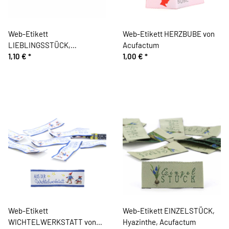
Web-Etikett
Web-Etikett HERZBUBE von
LIEBLINGSSTÜCK,
Acufactum
Holunderelfe, Acufactum
1,10 €
*
1,00 €
*
Web-Etikett
Web-Etikett EINZELSTÜCK,
WICHTELWERKSTATT von
Hyazinthe, Acufactum