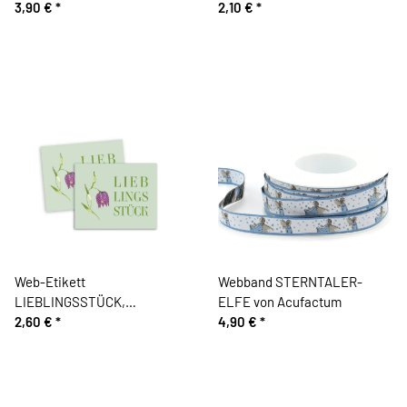
Silke Leffler, Acufactum
3,90 €
*
2,10 €
*
Web-Etikett
Webband STERNTALER-
LIEBLINGSSTÜCK,
ELFE von Acufactum
Acufactum
2,60 €
*
4,90 €
*