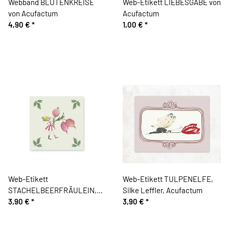
Webband BLÜTENKREISE
Web-Etikett LIEBESGABE von
von Acufactum
Acufactum
4,90 €
*
1,00 €
*
Web-Etikett
Web-Etikett TULPENELFE,
STACHELBEERFRÄULEIN,
Silke Leffler, Acufactum
Silke Leffler, Acufactum
3,90 €
*
3,90 €
*