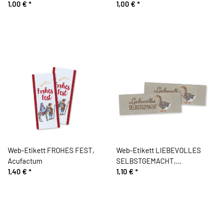
Acufactum, blau
1,00 €
*
1,00 €
*
Web-Etikett FROHES FEST,
Web-Etikett LIEBEVOLLES
Acufactum
SELBSTGEMACHT,
1,40 €
*
Acufactum
1,10 €
*