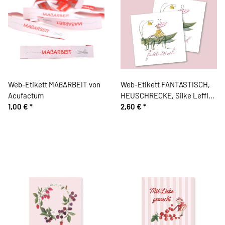
Web-Etikett MAßARBEIT von
Web-Etikett FANTASTISCH,
Acufactum
HEUSCHRECKE, Silke Leffler,
1,00 €
*
Acufactum
2,60 €
*