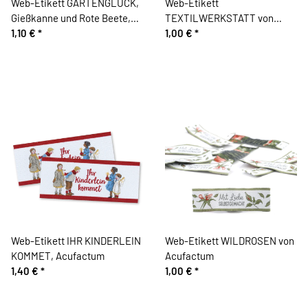
Web-Etikett GARTENGLÜCK,
Web-Etikett
Gießkanne und Rote Beete,
TEXTILWERKSTATT von
Acufactum
1,10 €
*
Acufactum
1,00 €
*
Web-Etikett IHR KINDERLEIN
Web-Etikett WILDROSEN von
KOMMET, Acufactum
Acufactum
1,40 €
*
1,00 €
*