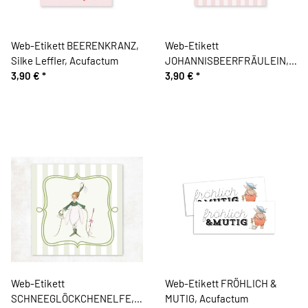
Web-Etikett BEERENKRANZ,
Web-Etikett
Silke Leffler, Acufactum
JOHANNISBEERFRÄULEIN,
3,90 €
*
Silke Leffler, Acufactum
3,90 €
*
Web-Etikett
Web-Etikett FRÖHLICH &
SCHNEEGLÖCKCHENELFE,
MUTIG, Acufactum