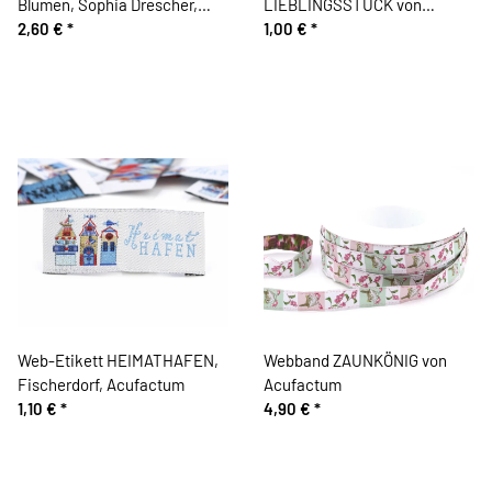
Blumen, Sophia Drescher,
LIEBLINGSSTÜCK von
Acufactum
2,60 €
*
Acufactum
1,00 €
*
Web-Etikett HEIMATHAFEN,
Webband ZAUNKÖNIG von
Fischerdorf, Acufactum
Acufactum
1,10 €
*
4,90 €
*