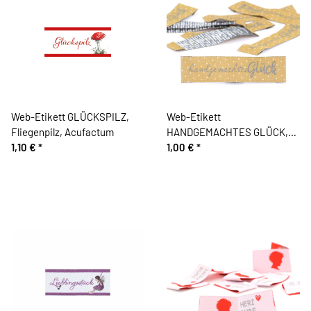
Web-Etikett GLÜCKSPILZ,
Web-Etikett
Fliegenpilz, Acufactum
HANDGEMACHTES GLÜCK,
1,10 €
*
ocker, Acufactum
1,00 €
*