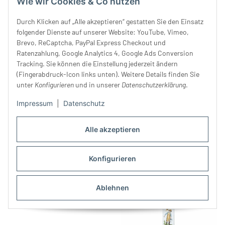
Wie wir Cookies & Co nutzen
Durch Klicken auf „Alle akzeptieren“ gestatten Sie den Einsatz
folgender Dienste auf unserer Website: YouTube, Vimeo,
Brevo, ReCaptcha, PayPal Express Checkout und
Ratenzahlung, Google Analytics 4, Google Ads Conversion
Tracking. Sie können die Einstellung jederzeit ändern
Webband
Webband ERDBEERSOMMER,
(Fingerabdruck-Icon links unten). Weitere Details finden Sie
STACHELBEERLIEBE, Silke
Silke Leffler, Acufactum
unter
Konfigurieren
und in unserer
Datenschutzerklärung
.
Leffler, Acufactum
8,90 €
*
8,90 €
*
Impressum
|
Datenschutz
Alle akzeptieren
Konfigurieren
Ablehnen