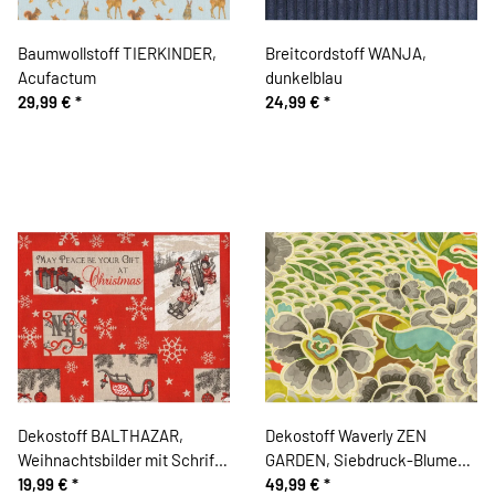
Baumwollstoff TIERKINDER,
Breitcordstoff WANJA,
Acufactum
dunkelblau
29,99 €
*
24,99 €
*
Dekostoff BALTHAZAR,
Dekostoff Waverly ZEN
Weihnachtsbilder mit Schrift,
GARDEN, Siebdruck-Blumen,
rot-natur
19,99 €
*
limette-rot
49,99 €
*