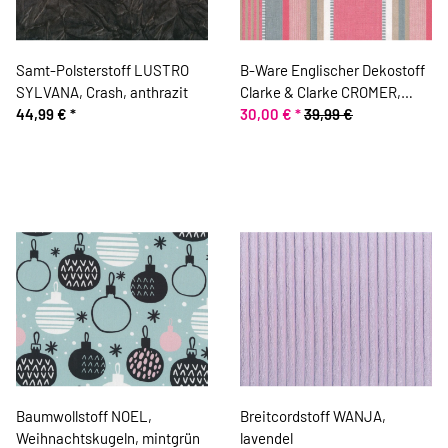
Samt-Polsterstoff LUSTRO
B-Ware Englischer Dekostoff
SYLVANA, Crash, anthrazit
Clarke & Clarke CROMER,
44,99 €
*
Streifen-Design, altrosa-grau
30,00 €
*
39,99 €
Baumwollstoff NOEL,
Breitcordstoff WANJA,
Weihnachtskugeln, mintgrün
lavendel