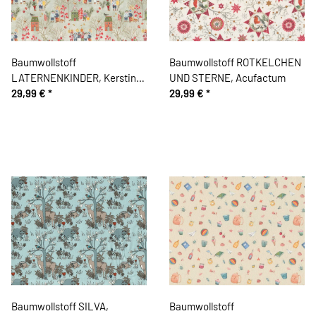
Baumwollstoff
Baumwollstoff ROTKELCHEN
LATERNENKINDER, Kerstin
UND STERNE, Acufactum
Heß, Acufactum
29,99 €
*
29,99 €
*
Baumwollstoff SILVA,
Baumwollstoff