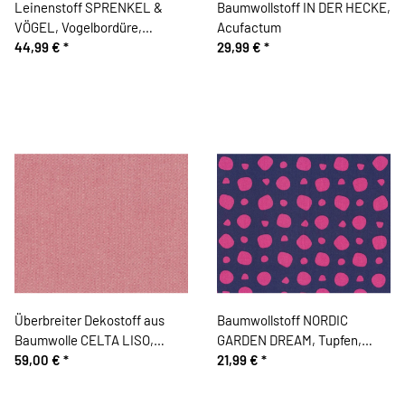
Leinenstoff SPRENKEL &
Baumwollstoff IN DER HECKE,
VÖGEL, Vogelbordüre,
Acufactum
anthrazit, Acufactum
44,99 €
*
29,99 €
*
Überbreiter Dekostoff aus
Baumwollstoff NORDIC
Baumwolle CELTA LISO,
GARDEN DREAM, Tupfen,
einfarbig, rot
59,00 €
*
dunkelblau, Arne & Carlos
21,99 €
*