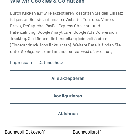
Wie wir Cookies & Co nutzen
Durch Klicken auf „Alle akzeptieren“ gestatten Sie den Einsatz
folgender Dienste auf unserer Website: YouTube, Vimeo,
Brevo, ReCaptcha, PayPal Express Checkout und
Dekostoff PANAMA, helles
Reinleinenstoff LINEN,
Ratenzahlung, Google Analytics 4, Google Ads Conversion
taubenblau, Clarke & Clarke
Halbpanamabindung,
Tracking. Sie können die Einstellung jederzeit ändern
32,99 €
*
gebrochenes weiß
39,99 €
*
(Fingerabdruck-Icon links unten). Weitere Details finden Sie
unter
Konfigurieren
und in unserer
Datenschutzerklärung
.
Impressum
|
Datenschutz
Alle akzeptieren
Konfigurieren
Ablehnen
Baumwoll-Dekostoff
Baumwollstoff