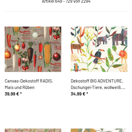
Artikel 649 - 729 von 2294
Canvas-Dekostoff RADIS,
Dekostoff BIG ADVENTURE,
Mais und Rüben
Dschungel-Tiere, wollweiß,
39,99 €
*
Clarke & Clarke
34,99 €
*