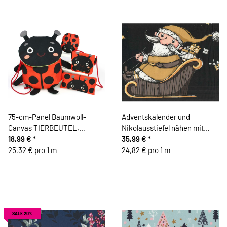
75-cm-Panel Baumwoll-
Adventskalender und
Canvas TIERBEUTEL,
Nikolausstiefel nähen mit
Marienkäfer, Käselotti
18,99 €
*
Weihnachtsmann & Rentier,
35,99 €
*
25,32 € pro 1 m
Steinbeck
24,82 € pro 1 m
SALE 20%