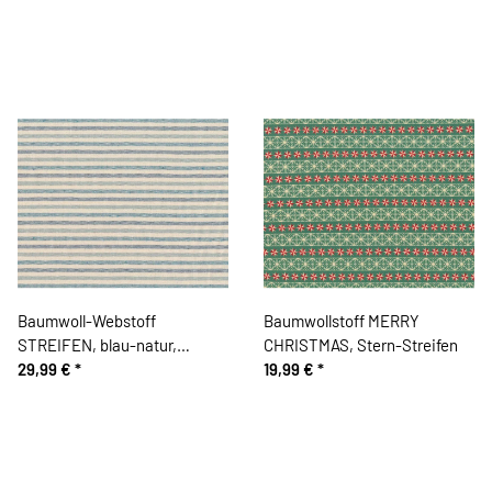
Baumwoll-Webstoff
Baumwollstoff MERRY
STREIFEN, blau-natur,
CHRISTMAS, Stern-Streifen
Acufactum
29,99 €
*
19,99 €
*