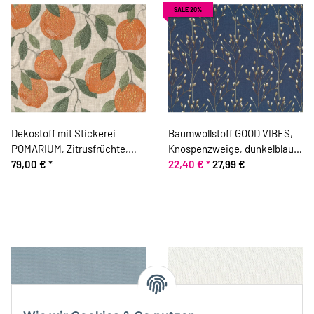
SALE 20%
Dekostoff mit Stickerei
Baumwollstoff GOOD VIBES,
POMARIUM, Zitrusfrüchte,
Knospenzweige, dunkelblau,
orange, Clarke & Clarke
79,00 €
*
ring a roses
22,40 €
*
27,99 €