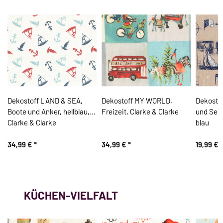
,
Dekostoff LAND & SEA,
Dekostoff MY WORLD,
Dekosto
Boote und Anker, hellblau,
Freizeit, Clarke & Clarke
und Seep
Clarke & Clarke
blau
34,99 €
*
34,99 €
*
19,99 €
*
KÜCHEN-VIELFALT