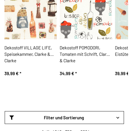
Dekostoff VILLAGE LIFE,
Dekostoff POMODORI,
Dekosto
Speisekammer, Clarke &
Tomaten mit Schrift, Clarke
Eistüten
Clarke
& Clarke
39,99 €
*
34,99 €
*
39,99 €
Filter und Sortierung