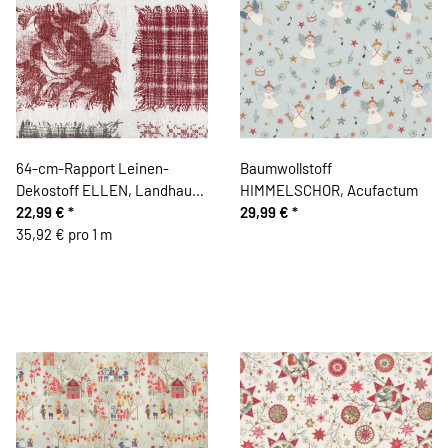
64-cm-Rapport Leinen-
Baumwollstoff
Dekostoff ELLEN, Landhaus-
HIMMELSCHOR, Acufactum
Patchwork, dunkelrot-
22,99 €
*
29,99 €
*
wollweiß
35,92 € pro 1 m