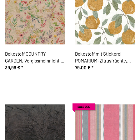
Dekostoff COUNTRY
Dekostoff mit Stickerei
GARDEN, Vergissmeinnicht,
POMARIUM, Zitrusfrüchte,
Clarke & Clarke
39,99 €
*
olivgelb, Clarke & Clarke
79,00 €
*
SALE 25%