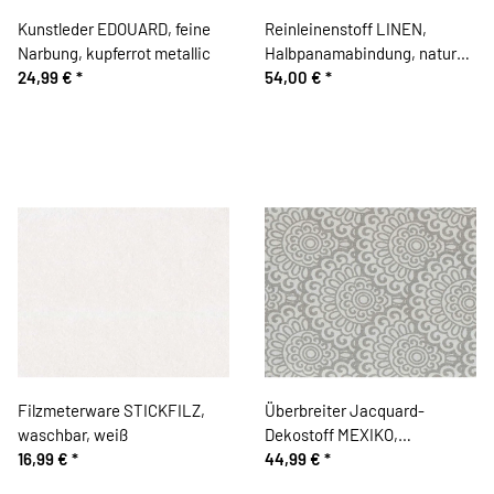
Kunstleder EDOUARD, feine
Reinleinenstoff LINEN,
Narbung, kupferrot metallic
Halbpanamabindung, natur
24,99 €
*
dunkel
54,00 €
*
Filzmeterware STICKFILZ,
Überbreiter Jacquard-
waschbar, weiß
Dekostoff MEXIKO,
16,99 €
*
Kreisblumen, grau
44,99 €
*