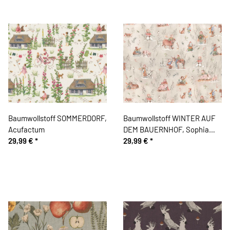
Baumwollstoff SOMMERDORF,
Baumwollstoff WINTER AUF
Acufactum
DEM BAUERNHOF, Sophia
29,99 €
*
Drescher, Acufactum
29,99 €
*