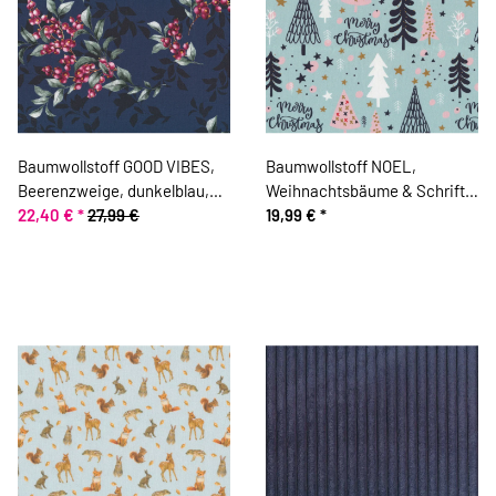
Baumwollstoff GOOD VIBES,
Baumwollstoff NOEL,
Beerenzweige, dunkelblau,
Weihnachtsbäume & Schrift,
ring a roses
22,40 €
*
27,99 €
mintgrün
19,99 €
*