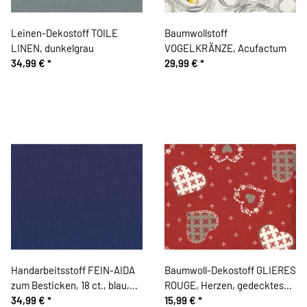
Leinen-Dekostoff TOILE
Baumwollstoff
LINEN, dunkelgrau
VOGELKRÄNZE, Acufactum
34,99 €
*
29,99 €
*
Handarbeitsstoff FEIN-AIDA
Baumwoll-Dekostoff GLIERES
zum Besticken, 18 ct., blau,
ROUGE, Herzen, gedecktes
Zweigart
34,99 €
*
rot
15,99 €
*