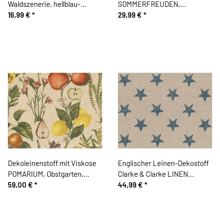
Waldszenerie, hellblau-
SOMMERFREUDEN,
schlammbraun
16,99 €
*
Acufactum
29,99 €
*
Dekoleinenstoff mit Viskose
Englischer Leinen-Dekostoff
POMARIUM, Obstgarten,
Clarke & Clarke LINEN
natur, Clarke & Clarke
59,00 €
*
STARS, Sterne, natur-
44,99 €
*
dunkelblau