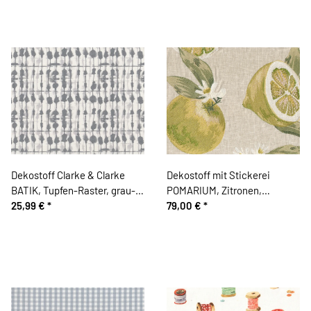
Dekostoff Clarke & Clarke
Dekostoff mit Stickerei
BATIK, Tupfen-Raster, grau-
POMARIUM, Zitronen,
wollweiß
25,99 €
*
hellgrün, Clarke & Clarke
79,00 €
*