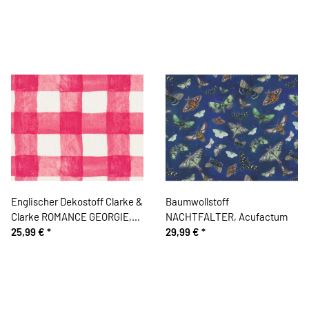
Englischer Dekostoff Clarke &
Baumwollstoff
Clarke ROMANCE GEORGIE,
NACHTFALTER, Acufactum
legeres, großes Karo-Muster,
25,99 €
*
29,99 €
*
pastellrot