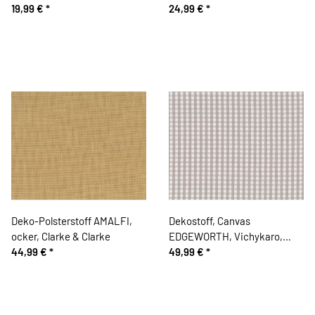
19,99 €
*
24,99 €
*
Deko-Polsterstoff AMALFI,
Dekostoff, Canvas
ocker, Clarke & Clarke
EDGEWORTH, Vichykaro,
44,99 €
*
hellgrau, Clarke & Clarke
49,99 €
*