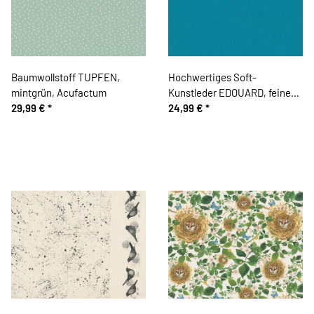
Baumwollstoff TUPFEN,
Hochwertiges Soft-
mintgrün, Acufactum
Kunstleder EDOUARD, feine
29,99 €
*
Narbung, helles petrol
24,99 €
*