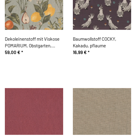
Dekoleinenstoff mit Viskose
Baumwollstoff COCKY,
POMARIUM, Obstgarten,
Kakadu, pflaume
mintgrau, Clarke & Clarke
59,00 €
*
16,99 €
*