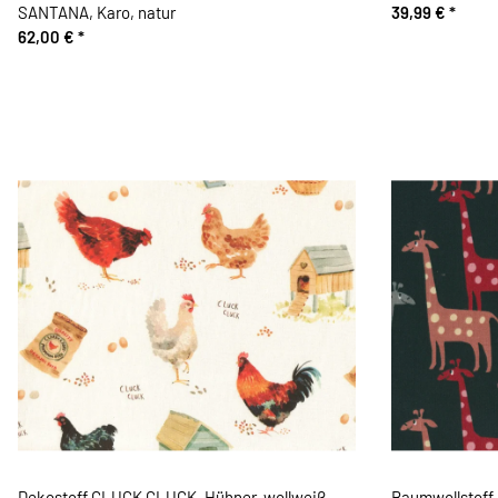
SANTANA, Karo, natur
39,99 €
*
62,00 €
*
Dekostoff CLUCK CLUCK, Hühner, wollweiß,
Baumwollstoff 