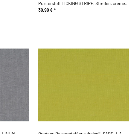
Polsterstoff TICKING STRIPE, Streifen, creme-
hellgrau
39,99 €
*
A LINUM
Outdoor-Polsterstoff aus dralon® ISABELLA,