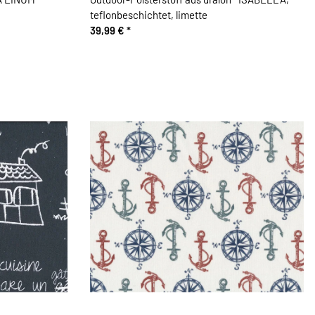
teflonbeschichtet, limette
39,99 €
*