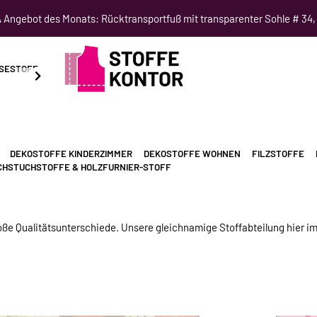
Angebot des Monats: Rücktransportfuß mit transparenter Sohle # 34,
SESTOFF
SCHNITTMUSTER
NÄHKURSE
SALE
DEKOSTOFFE KINDERZIMMER
DEKOSTOFFE WOHNEN
FILZSTOFFE
HSTUCHSTOFFE & HOLZFURNIER-STOFF
roße Qualitätsunterschiede. Unsere gleichnamige Stoffabteilung hier im