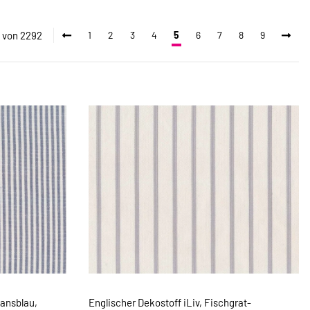
5 von 2292
1
2
3
4
5
6
7
8
9
eansblau,
Englischer Dekostoff iLiv, Fischgrat-