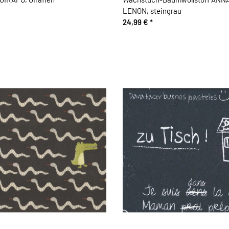
LENON, steingrau
24,99 €
*