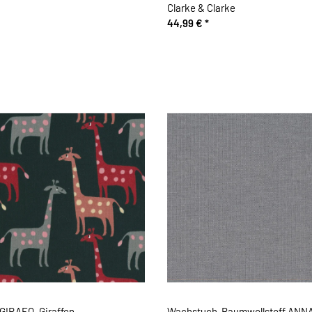
Clarke & Clarke
44,99 €
*
GIRAFO, Giraffen
Wachstuch-Baumwollstoff ANN