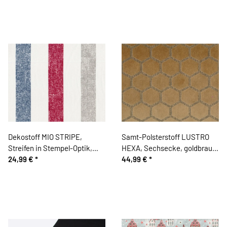
Dekostoff MIO STRIPE,
Samt-Polsterstoff LUSTRO
Streifen in Stempel-Optik,
HEXA, Sechsecke, goldbraun,
weiß-blau-rot
24,99 €
*
Sanderson
44,99 €
*