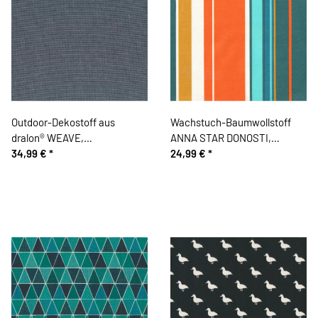
Outdoor-Dekostoff aus
Wachstuch-Baumwollstoff
dralon® WEAVE,
ANNA STAR DONOSTI,
teflonbeschichtet, blau-weiß
34,99 €
*
Streifen, orange-petrol
24,99 €
*