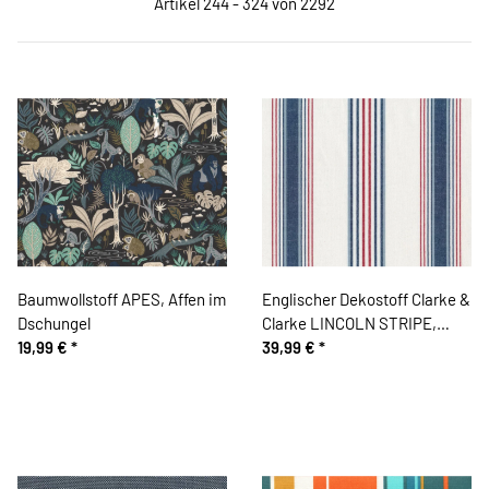
Artikel 244 - 324 von 2292
Baumwollstoff APES, Affen im
Englischer Dekostoff Clarke &
Dschungel
Clarke LINCOLN STRIPE,
19,99 €
*
Streifen-Design, weiß-
39,99 €
*
gedecktes blau