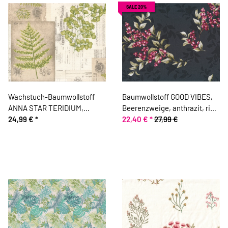
SALE 20%
Wachstuch-Baumwollstoff
Baumwollstoff GOOD VIBES,
ANNA STAR TERIDIUM,
Beerenzweige, anthrazit, ring
Botanik, natur
24,99 €
*
a roses
22,40 €
*
27,99 €