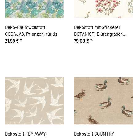
Deko-Baumwollstoff
Dekostoff mit Stickerei
CODAJAS, Pflanzen, türkis
BOTANIST, Blütengräser,
21,99 €
*
rosa, Clarke & Clarke
79,00 €
*
Dekostoff FLY AWAY,
Dekostoff COUNTRY