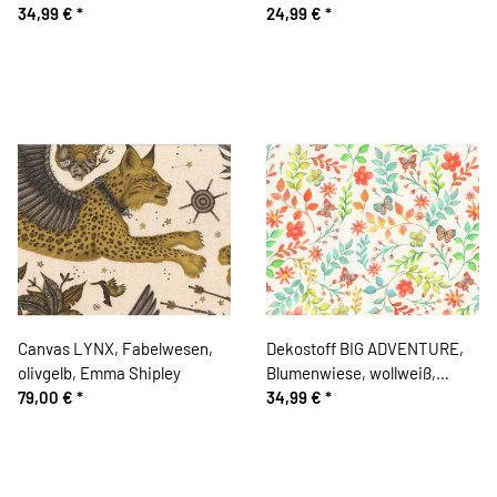
grün
34,99 €
*
Waben, schwarz-weiß
24,99 €
*
Canvas LYNX, Fabelwesen,
Dekostoff BIG ADVENTURE,
olivgelb, Emma Shipley
Blumenwiese, wollweiß,
79,00 €
*
Clarke & Clarke
34,99 €
*