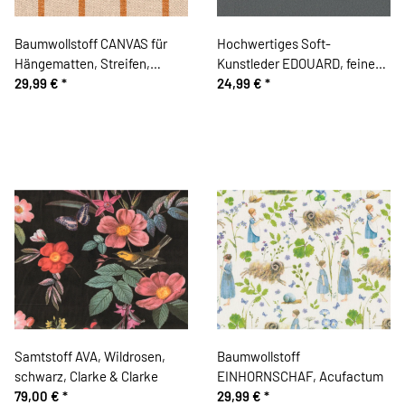
Baumwollstoff CANVAS für
Hochwertiges Soft-
Hängematten, Streifen,
Kunstleder EDOUARD, feine
natur-gelb
29,99 €
*
Narbung, steingrau
24,99 €
*
Samtstoff AVA, Wildrosen,
Baumwollstoff
schwarz, Clarke & Clarke
EINHORNSCHAF, Acufactum
79,00 €
*
29,99 €
*