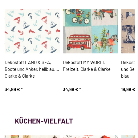
,
Dekostoff LAND & SEA,
Dekostoff MY WORLD,
Dekosto
Boote und Anker, hellblau,
Freizeit, Clarke & Clarke
und Seep
Clarke & Clarke
blau
34,99 €
*
34,99 €
*
19,99 €
*
KÜCHEN-VIELFALT