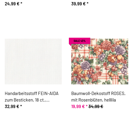
24,99 €
*
39,99 €
*
SALE 43%
Handarbeitsstoff FEIN-AIDA
Baumwoll-Dekostoff ROSES,
zum Besticken, 18 ct.,
mit Rosenblüten, helllila
wollweiß, Zweigart
32,99 €
*
19,99 €
*
34,99 €