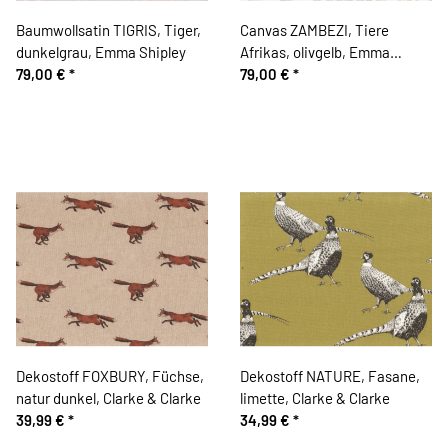
Baumwollsatin TIGRIS, Tiger,
Canvas ZAMBEZI, Tiere
dunkelgrau, Emma Shipley
Afrikas, olivgelb, Emma
79,00 €
*
Shipley
79,00 €
*
Dekostoff FOXBURY, Füchse,
Dekostoff NATURE, Fasane,
natur dunkel, Clarke & Clarke
limette, Clarke & Clarke
39,99 €
*
34,99 €
*