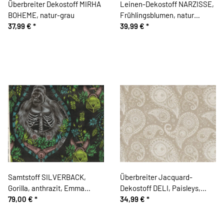
Überbreiter Dekostoff MIRHA
Leinen-Dekostoff NARZISSE,
BOHEME, natur-grau
Frühlingsblumen, natur
37,99 €
*
dunkel
39,99 €
*
Samtstoff SILVERBACK,
Überbreiter Jacquard-
Gorilla, anthrazit, Emma
Dekostoff DELI, Paisleys,
Shipley
79,00 €
*
natur
34,99 €
*