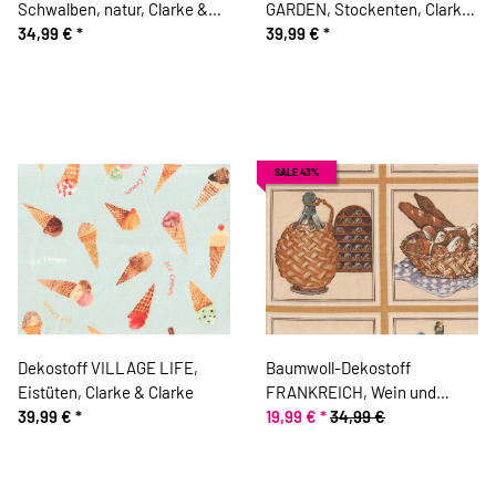
Schwalben, natur, Clarke &
GARDEN, Stockenten, Clarke
Clarke
34,99 €
*
& Clarke
39,99 €
*
SALE 43%
Dekostoff VILLAGE LIFE,
Baumwoll-Dekostoff
Eistüten, Clarke & Clarke
FRANKREICH, Wein und
39,99 €
*
Käse, beige
19,99 €
*
34,99 €