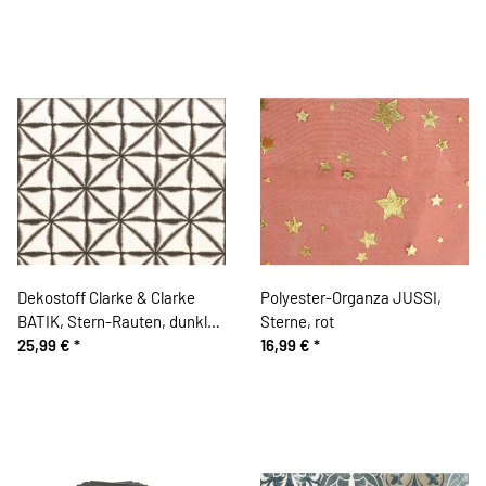
Dekostoff Clarke & Clarke
Polyester-Organza JUSSI,
BATIK, Stern-Rauten, dunkles
Sterne, rot
steingrau-wollweiß
25,99 €
*
16,99 €
*