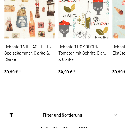
Dekostoff VILLAGE LIFE,
Dekostoff POMODORI,
Dekosto
Speisekammer, Clarke &
Tomaten mit Schrift, Clarke
Eistüten
Clarke
& Clarke
39,99 €
*
34,99 €
*
39,99 €
Filter und Sortierung