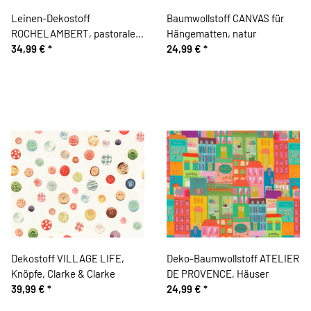
Leinen-Dekostoff
Baumwollstoff CANVAS für
ROCHELAMBERT, pastorale
Hängematten, natur
Szenerie, altrosa-gedecktes
34,99 €
*
24,99 €
*
blau
Dekostoff VILLAGE LIFE,
Deko-Baumwollstoff ATELIER
Knöpfe, Clarke & Clarke
DE PROVENCE, Häuser
39,99 €
*
24,99 €
*