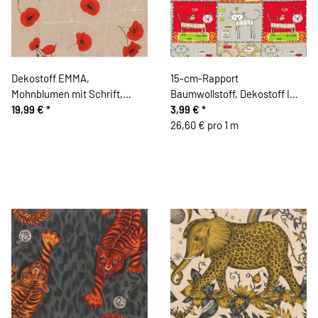
Dekostoff EMMA,
15-cm-Rapport
Mohnblumen mit Schrift,
Baumwollstoff, Dekostoff I
natur-rot
19,99 €
*
LOVE CATS mit niedlichen
3,99 €
*
Katzen, extrabreit, natur
26,60 € pro 1 m
dunkel-rot