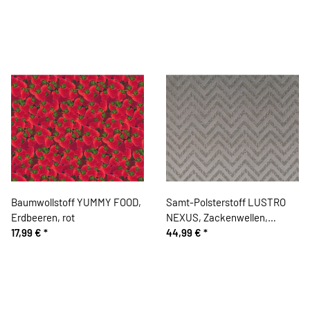
Baumwollstoff YUMMY FOOD,
Samt-Polsterstoff LUSTRO
Erdbeeren, rot
NEXUS, Zackenwellen,
17,99 €
*
silbergrau, Sanderson
44,99 €
*