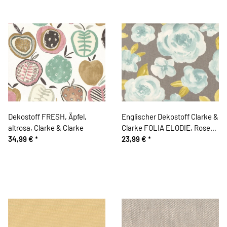
Dekostoff FRESH, Äpfel,
Englischer Dekostoff Clarke &
altrosa, Clarke & Clarke
Clarke FOLIA ELODIE, Rosen,
34,99 €
*
helles türkis
23,99 €
*