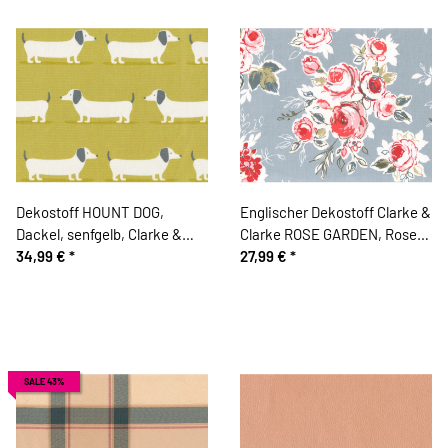
Dekostoff HOUNT DOG,
Englischer Dekostoff Clarke &
Dackel, senfgelb, Clarke &
Clarke ROSE GARDEN, Rosen,
Clarke
34,99 €
*
blaugrau-pastellrot
27,99 €
*
SALE 43%