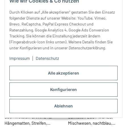
Wie wir Cookies & Co nutzen
Durch Klicken auf „Alle akzeptieren“ gestatten Sie den Einsatz
folgender Dienste auf unserer Website: YouTube, Vimeo,
Baumwoll-Dekostoff TRICIA,
Samtstoff PROTEA,
Brevo, ReCaptcha, PayPal Express Checkout und
Ornamentmuster mit
Tigerleoparden, anthrazit,
Ratenzahlung, Google Analytics 4, Google Ads Conversion
Hortensien, hellrosa
19,99 €
*
34,99 €
Emma Shipley
79,00 €
*
Tracking. Sie können die Einstellung jederzeit ändern
(Fingerabdruck-Icon links unten). Weitere Details finden Sie
unter
Konfigurieren
und in unserer
Datenschutzerklärung
.
Impressum
|
Datenschutz
Alle akzeptieren
Konfigurieren
Ablehnen
Baumwollstoff CANVAS für
Samtstoff LOST WORLD,
Hängematten, Streifen,
Mischwesen, nachtblau,