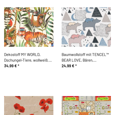
Dekostoff MY WORLD,
Baumwollstoff mit TENCEL™
Dschungel-Tiere, wollweiß,
BEAR LOVE, Bären,
Clarke & Clarke
34,99 €
*
taubenblau
24,99 €
*