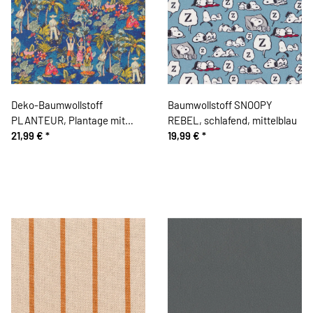
Deko-Baumwollstoff
Baumwollstoff SNOOPY
PLANTEUR, Plantage mit
REBEL, schlafend, mittelblau
Palmen
21,99 €
*
19,99 €
*