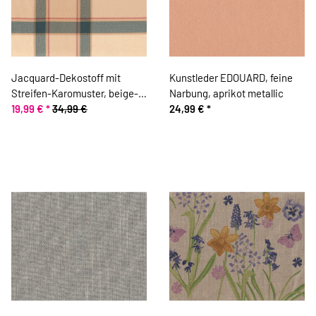
Jacquard-Dekostoff mit
Kunstleder EDOUARD, feine
Streifen-Karomuster, beige-
Narbung, aprikot metallic
dunkelblau
19,99 €
*
34,99 €
24,99 €
*